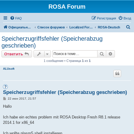
ROSA Forum
FAQ
Регистрация
Вход
П
Официальный сайт
Список форумов
Localized Forums
ROSA-Deutsch
о
Speicherzugriffsfehler (Speicherabzug
и
geschrieben)
с
Поиск
Расширен
Ответить
к
1 сообщение • Страница
1
из
1
ALUsoft
Speicherzugriffsfehler (Speicherabzug geschrieben)
С
22 июн 2017, 21:57
о
о
Hallo
б
щ
е
Ich habe ein echtes problem mit ROSA Desktop Fresh R8.1 release
н
2014.1 for x86_64
и
е
Ich wollte plasm5 shell installieren.