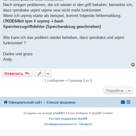
Nach einigen problemen, die ich wieder in den griff bekahm, bemerkte ich,
dass rpmdrake urpmi urpme usw nicht mehr funktioniert.
Wenn ich urpmq starte als beispiel, kommt folgende fehlermeldung.
i7KDE64bit rpm #
urpmq -i bash
Speicherzugriffsfehler (Speicherabzug geschrieben)
Wie kann ich das problem wieder beheben, dass rpmdrake und urpmi
funktioniert ?
Danke und gruss
Andy
Ответить
1 сообщение • Страница
1
из
1
Перейти
Официальный сайт
Список форумов
Создано на основе
phpBB
® Forum Software © phpBB Limited
Русская поддержка phpBB
Конфиденциальность
|
Правила