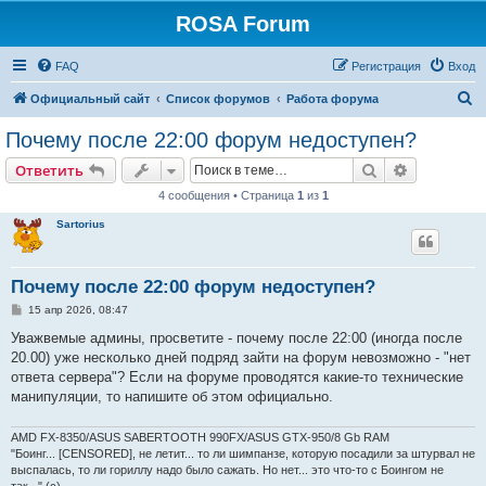
ROSA Forum
FAQ
Регистрация
Вход
П
Официальный сайт
Список форумов
Работа форума
о
Почему после 22:00 форум недоступен?
и
Поиск
Расширен
Ответить
с
4 сообщения • Страница
1
из
1
к
Sartorius
Почему после 22:00 форум недоступен?
С
15 апр 2026, 08:47
о
о
Уважвемые админы, просветите - почему после 22:00 (иногда после
б
20.00) уже несколько дней подряд зайти на форум невозможно - "нет
щ
е
ответа сервера"? Если на форуме проводятся какие-то технические
н
манипуляции, то напишите об этом официально.
и
е
AMD FX-8350/ASUS SABERTOOTH 990FX/ASUS GTX-950/8 Gb RAM
"Боинг... [CENSORED], не летит... то ли шимпанзе, которую посадили за штурвал не
выспалась, то ли гориллу надо было сажать. Но нет... это что-то с Боингом не
так..." (с)