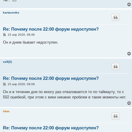
kartavenko
Re: Почему после 22:00 форум недоступен?
С
15 апр 2026, 08:49
о
о
Он и днем бывает недоступен.
б
щ
е
н
и
va9(2)
е
Re: Почему после 22:00 форум недоступен?
С
15 апр 2026, 09:09
о
о
Он и в течении дня по многу раз отваливается то по таймауту, то с
б
502 ошибкой, при этом с вики никаких проблем в такие моменты нет.
щ
е
н
и
irton
е
Re: Почему после 22:00 форум недоступен?