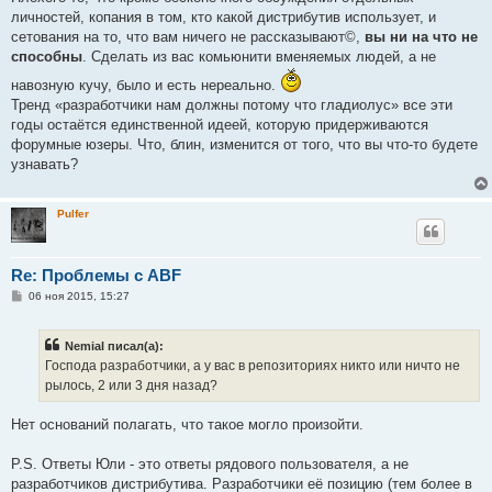
личностей, копания в том, кто какой дистрибутив использует, и
сетования на то, что вам ничего не рассказывают©,
вы ни на что не
способны
. Сделать из вас комьюнити вменяемых людей, а не
навозную кучу, было и есть нереально.
Тренд «разработчики нам должны потому что гладиолус» все эти
годы остаётся единственной идеей, которую придерживаются
форумные юзеры. Что, блин, изменится от того, что вы что-то будете
узнавать?
Pulfer
Re: Проблемы с ABF
С
06 ноя 2015, 15:27
о
о
б
Nemial писал(а):
щ
е
Господа разработчики, а у вас в репозиториях никто или ничто не
н
рылось, 2 или 3 дня назад?
и
е
Нет оснований полагать, что такое могло произойти.
P.S. Ответы Юли - это ответы рядового пользователя, а не
разработчиков дистрибутива. Разработчики её позицию (тем более в