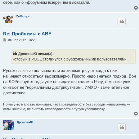
себе, как о «форумном юзере« вы высказали.
Zeffanyx
Re: Проблемы с ABF
С
06 ноя 2015, 16:28
о
о
б
ДроноваЮ писал(а):
щ
е
который в РОСЕ столкнулся с русскоязычными пользователями.
н
и
е
Русскоязычные пользователи за километр чуют когда к ним
начинают относиться высокомерно. Просто надо знаться подход. Вон
на ЛОРе спустя годы уже не кидаются калом в Росу, а многие уже
считают её "нормальным дистрибутивом". ИМХО - замечательное
достижение.
Почему-то мало кто понимает, что справедливость без свободы невозможна —
если, конечно, не считать справедливостью тупую уравниловку.
ДроноваЮ