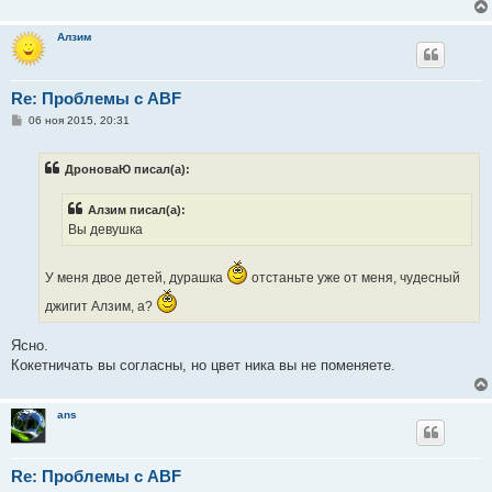
Алзим
Re: Проблемы с ABF
С
06 ноя 2015, 20:31
о
о
б
ДроноваЮ писал(а):
щ
е
н
Алзим писал(а):
и
е
Вы девушка
У меня двое детей, дурашка
отстаньте уже от меня, чудесный
джигит Алзим, а?
Ясно.
Кокетничать вы согласны, но цвет ника вы не поменяете.
ans
Re: Проблемы с ABF