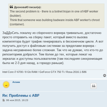
о
б
ДроноваЮ писал(а):
щ
е
The second problem is - there is a botnet trojan in one of ABF worker
н
(builder).
и
е
Think that someone was building badware inside ABF worker's chroot
(container).
ЗаДДоСить локалку из сборочного воркера тривиально, достаточно
просто отправить на сборку пакет, который вместо вызова
компилятора будет трафик генерировать в бесконечном цикле. А вот
получить доступ к файловым системам за пределами воркера -
задача несравненно более сложная. Так что не думаю, что кто-то до
репозиториев добрался. Тем более до тех, которые лежат на
зеркалах и доступны пользователям (там последняя синхронизация
была не 2-3 дня назад, а гораздо раньше).
Intel Core i7-6700 / 8 Gb RAM / GeForce GTX 750 Ti / Rosa 2016.1 i586
Алзим
Re: Проблемы с ABF
С
06 ноя 2015, 16:23
о
о