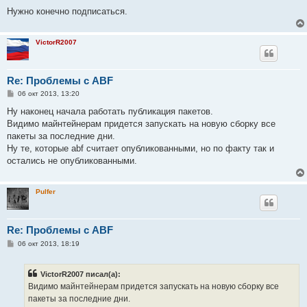
и
е
Нужно конечно подписаться.
VictorR2007
Re: Проблемы с ABF
С
06 окт 2013, 13:20
о
о
Ну наконец начала работать публикация пакетов.
б
Видимо майнтейнерам придется запускать на новую сборку все
щ
е
пакеты за последние дни.
н
Ну те, которые abf считает опубликованными, но по факту так и
и
е
остались не опубликованными.
Pulfer
Re: Проблемы с ABF
С
06 окт 2013, 18:19
о
о
б
VictorR2007 писал(а):
щ
е
Видимо майнтейнерам придется запускать на новую сборку все
н
пакеты за последние дни.
и