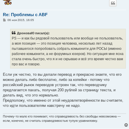
Re: Проблемы с ABF
С
06 ноя 2015, 16:05
о
о
б
ДроноваЮ писал(а):
щ
е
PS — и как бы рядовой пользователь или вообще не пользователь,
н
а моя позиция — это позиция человека, несколько лет назад
и
е
пытавшегося попробовать собрать комьюнити для РОСЫ (именно
рабочее комьюнити, а не форумных юзеров). Но ситуация мне ясна
стала очень быстро, что я и не скрываю и всё это время честно вам
про вас и говорю.
Если уж честно, то вы делали перевод и прекрасно знаете, что его
можно делать либо бесплатно, либо за копейки - потому что
российский рынок переводов устроен так, что переводчику
предлагается пахать, получая 200 рублей за страницу текста, и
делать вид, что это нормально.
Предположу, что именно от этой неудовлетворённости вы считаете,
что идти пользователям навстречу не надо.
Почему-то мало кто понимает, что справедливость без свободы невозможна —
если, конечно, не считать справедливостью тупую уравниловку.