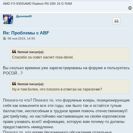
и
AMD FX-8350\AMD Radeon R9 290\ 16 G RAM
е
ДроноваЮ
Re: Проблемы с ABF
С
06 ноя 2015, 14:55
о
о
б
Nemial писал(а):
щ
е
Спасибо за совет насчет rosa-devel.
н
и
е
Вы сколько времени уже зарегистрированы на форуме и пользуетесь
РОСОЙ...?
Nemial писал(а):
Ну и тем более, что плохого в ответах на тарелочке?
Плохого-то что? Плохого то, что форумные юзеры, позиционирующие
себя как комьюнити все эти годы, как было так и остаётся тупым
балластом, неспособным в трудное время помочь отечественному©
дистрибутиву, но настойчиво настаивающее на своём королевском
праве узнавать всю© инфомацию, которую вам почему-то должны
предоставлять немедленно.
Плохого то, что кроме бесконечного обсуждения отдельных