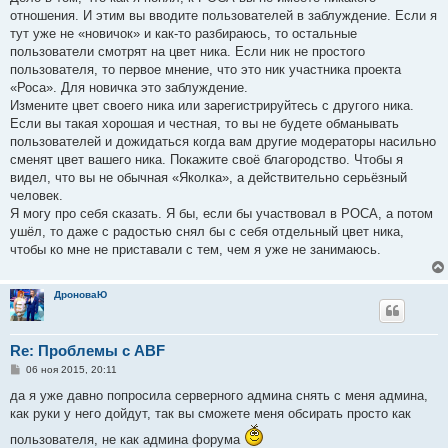
отношения. И этим вы вводите пользователей в заблуждение. Если я
тут уже не «новичок» и как-то разбираюсь, то остальные
пользователи смотрят на цвет ника. Если ник не простого
пользователя, то первое мнение, что это ник участника проекта
«Роса». Для новичка это заблуждение.
Измените цвет своего ника или зарегистрируйтесь с другого ника.
Если вы такая хорошая и честная, то вы не будете обманывать
пользователей и дожидаться когда вам другие модераторы насильно
сменят цвет вашего ника. Покажите своё благородство. Чтобы я
видел, что вы не обычная «Яколка», а действительно серьёзный
человек.
Я могу про себя сказать. Я бы, если бы участвовал в РОСА, а потом
ушёл, то даже с радостью снял бы с себя отдельный цвет ника,
чтобы ко мне не приставали с тем, чем я уже не занимаюсь.
ДроноваЮ
Re: Проблемы с ABF
С
06 ноя 2015, 20:11
о
о
да я уже давно попросила серверного админа снять с меня админа,
б
как руки у него дойдут, так вы сможете меня обсирать просто как
щ
е
пользователя, не как админа форума
н