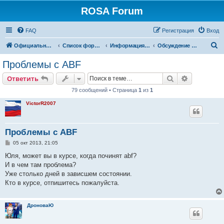
ROSA Forum
FAQ
Регистрация
Вход
П
Официальный сайт
Список форумов
Информация от разработчиков
Обсуждение сборочной среды ABF
о
Проблемы с ABF
и
Поиск
Расширен
Ответить
с
79 сообщений • Страница
1
из
1
к
VictorR2007
Проблемы с ABF
С
05 окт 2013, 21:05
о
о
Юля, может вы в курсе, когда починят abf?
б
И в чем там проблема?
щ
е
Уже столько дней в зависшем состоянии.
н
Кто в курсе, отпишитесь пожалуйста.
и
е
ДроноваЮ