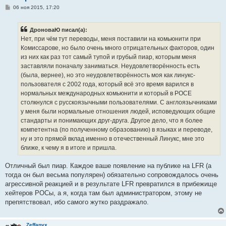
С
06 ноя 2015, 17:20
о
о
б
ДроноваЮ писал(а):
щ
е
Нет, при чём тут переводы, меня поставили на комьюнити при
н
Комиссарове, но было очень много отрицательных факторов, один
и
е
из них как раз тот самый тупой и грубый пиар, которым меня
заставляли поначалу заниматься. Неудовлетворённость есть
(была, вернее), но это неудовлетворённость моя как линукс-
пользователя с 2002 года, который всё это время варился в
нормальных международных комьюнити и который в РОСЕ
столкнулся с русскоязычными пользователями. С англоязычниками
у меня были нормальные отношения людей, исповедующих общие
стандарты и понимающих друг-друга. Другое дело, что я более
компетентна (по полученному образованию) в языках и переводе,
ну и это прямой вклад именно в отечественный Линукс, мне это
ближе, к чему я в итоге и пришла.
Отличный был пиар. Каждое ваше появление на публике на LFR (а
тогда он был весьма популярен) обязательно сопровождалось очень
агрессивной реакцией и в результате LFR превратился в прибежище
хейтеров РОСы, а я, когда там был администратором, этому не
препятствовал, ибо самого жутко раздражало.
Zeffanyx