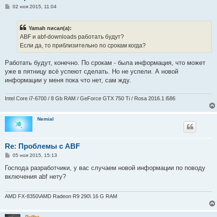
С
02 ноя 2015, 11:04
о
о
б
Yamah писал(а):
щ
е
ABF и abf-downloads работать будут?
н
Если да, то приблизительно по срокам когда?
и
е
Работать будут, конечно. По срокам - была информация, что может
уже в пятницу всё успеют сделать. Но не успели. А новой
информации у меня пока что нет, сам жду.
Intel Core i7-6700 / 8 Gb RAM / GeForce GTX 750 Ti / Rosa 2016.1 i586
Nemial
Re: Проблемы с ABF
С
05 ноя 2015, 15:13
о
о
Господа разработчики, у вас случаем новой информации по поводу
б
включения abf нету?
щ
е
н
и
AMD FX-8350\AMD Radeon R9 290\ 16 G RAM
е
Pulfer