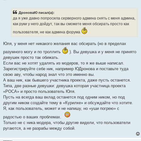
о
о
б
ДроноваЮ писал(а):
щ
е
да я уже давно попросила серверного админа снять с меня админа,
н
как руки у него дойдут, так вы сможете меня обсирать просто как
и
е
пользователя, не как админа форума
Юля, у меня нет никакого желания вас обсирать (но в пределах
разумного могу и по троллить
). Вы девушка и у меня не принято
девушек просто так обижать.
Если вас не хотят удалять из модеров, то я же выше написал.
Зарегистрируйте себе ник, например ЮДронова и поставьте туда
свою аву, чтобы народ знал что это именно вы.
А ваш ник, как бывшего участника проекта, даже пусть останется.
Типа, две разные девушки: девушка которая участница проекта
«РОСА» и просто пользователь Юля.
Пусть на всегда ваш вклад останется под одним ником, но под
другим ником создайте тему в «Курилке» и обсуждайте что хотите.
Я, как пользователь, может и не напишу, но «уши погрею» с
радостью о ваших проблемах.
Только не с ника модера, чтобы другие видели, что пользователи
ругаются, а не разрабы между собой.