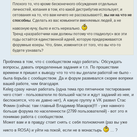
Плохого то, что кроме бесконечного обсуждения отдельных
личностей, копания в том, кто какой дистрибутив использует, и
сетования на то, что вам ничего не рассказывают©,
вы ни на что не
способны
. Сделать из вас комьюнити вменяемых людей, а не
навозную кучу, было и есть нереально.
Тренд «разработчики нам должны потому что гладиолус» все эти
годы остаётся единственной идеей, которую придерживаются
форумные юзеры. Что, блин, изменится от того, что вы что-то
будете узнавать?
Проблема в том, что с сообществом надо работать: Обсуждать
вопросы, давать определенные задания и т.п. По прошествии
времени я пришел к выводу что то что вы делали работой не было -
была борьба с сообществом. Да и форум развивался скорее вопреки
вашей работе, чем благодаря.
Keleg сразу начал работать (одна тема про пятничное тестирование
чего стоит - пользователи по большей части и ждут заданий из нее, и
беспокоятся, что их давно нет), А какую группу в VK развил Стас
Фомин (сейчас там главный Владимир Макаров)!!! - уже намного
больше форума по населенности (2799 пользователей) - вот это я
понимаю работа с сообществом.
Может вам и в правду стоит снять с себя полномочия (раз вы уже
никто в ROSA) и уйти на покой, если не в монастырь
... ?