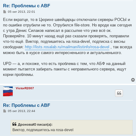
Re: Проблемы с ABF
С
05 окт 2013, 22:01
о
о
Если вкратце, то в Цюрихе швейцарцы отключали серверы РОСЫ и
б
по ошибке отрубили не то. Отрубился file-store. Но вроде как сегодня
щ
е
с утра Денис Силаков написал в рассылке что уже всё ок.
н
Проверяйте. 10 минут назад ещё раз сказали проверять, поправили
и
е
что-то ещё. Виктор, подпишитесь на rosa-devel, подписка с весны
свободная:
http://lists.rosalab.ru/mailman/listinfo/rosa-devel
, так всегда
можно быть в курсе самого интересненького и актуальненького.
UPD — а, и похоже, что есть проблема с тем, что АБФ на данный
момент пытается забирать пакеты с неправильного сервера, ищут
корни проблемы.
VictorR2007
Re: Проблемы с ABF
С
05 окт 2013, 22:44
о
о
б
ДроноваЮ писал(а):
щ
е
Виктор, подпишитесь на rosa-devel
н