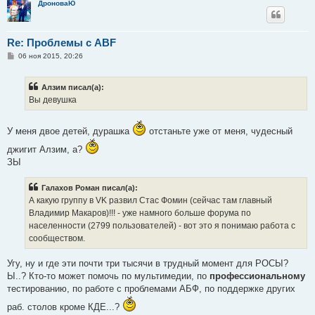
ДроноваЮ
Re: Проблемы с ABF
С
06 ноя 2015, 20:26
о
о
б
Алзим писал(а):
щ
е
Вы девушка
н
и
е
У меня двое детей, дурашка
отстаньте уже от меня, чудесный
джигит Алзим, а?
ЗЫ
Галахов Роман писал(а):
А какую группу в VK развил Стас Фомин (сейчас там главный
Владимир Макаров)!!! - уже намного больше форума по
населенности (2799 пользователей) - вот это я понимаю работа с
сообществом.
Угу, ну и где эти почти три тысячи в трудный момент для РОСЫ?
Ы..? Кто-то может помочь по мультимедии, по
профессиональному
тестированию, по работе с проблемами АБФ, по поддержке других
раб. столов кроме КДЕ...?