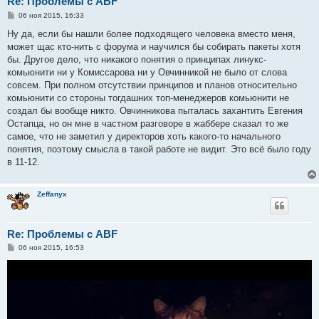
Re: Проблемы с ABF
С
06 ноя 2015, 16:33
о
о
Ну да, если бы нашли более подходящего человека вместо меня,
б
может щас кто-нить с форума и научился бы собирать пакеты хотя
щ
е
бы. Другое дело, что никакого понятия о принципах линукс-
н
комьюнити ни у Комиссарова ни у Овчинникой не было от слова
и
е
совсем. При полном отсутствии принципов и планов относительно
комьюнити со стороны тогдашних топ-менеджеров комьюнити не
создал бы вообще никто. Овчинникова пыталась захантить Евгения
Остапца, но он мне в частном разговоре в жаббере сказал то же
самое, что не заметил у директоров хоть какого-то начального
понятия, поэтому смысла в такой работе не видит. Это всё было году
в 11-12.
Zeffanyx
Re: Проблемы с ABF
С
06 ноя 2015, 16:53
о
о
б
щ
е
н
и
е