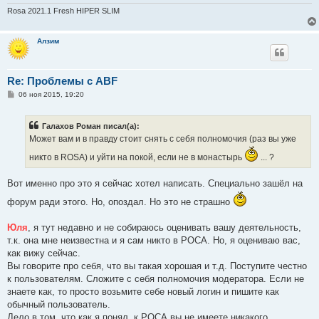
Rosa 2021.1 Fresh HIPER SLIM
Алзим
Re: Проблемы с ABF
С
06 ноя 2015, 19:20
о
о
б
Галахов Роман писал(а):
щ
е
Может вам и в правду стоит снять с себя полномочия (раз вы уже
н
и
никто в ROSA) и уйти на покой, если не в монастырь
... ?
е
Вот именно про это я сейчас хотел написать. Специально зашёл на
форум ради этого. Но, опоздал. Но это не страшно
Юля
, я тут недавно и не собираюсь оценивать вашу деятельность,
т.к. она мне неизвестна и я сам никто в РОСА. Но, я оцениваю вас,
как вижу сейчас.
Вы говорите про себя, что вы такая хорошая и т.д. Поступите честно
к пользователям. Сложите с себя полномочия модератора. Если не
знаете как, то просто возьмите себе новый логин и пишите как
обычный пользователь.
Дело в том, что как я понял, к РОСА вы не имеете никакого