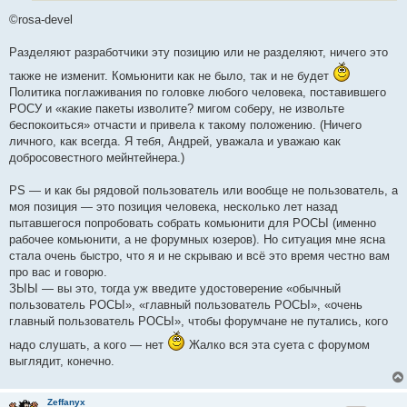
©rosa-devel
Разделяют разработчики эту позицию или не разделяют, ничего это
также не изменит. Комьюнити как не было, так и не будет
Политика поглаживания по головке любого человека, поставившего
РОСУ и «какие пакеты изволите? мигом соберу, не извольте
беспокоиться» отчасти и привела к такому положению. (Ничего
личного, как всегда. Я тебя, Андрей, уважала и уважаю как
добросовестного мейнтейнера.)
PS — и как бы рядовой пользователь или вообще не пользователь, а
моя позиция — это позиция человека, несколько лет назад
пытавшегося попробовать собрать комьюнити для РОСЫ (именно
рабочее комьюнити, а не форумных юзеров). Но ситуация мне ясна
стала очень быстро, что я и не скрываю и всё это время честно вам
про вас и говорю.
ЗЫЫ — вы это, тогда уж введите удостоверение «обычный
пользователь РОСЫ», «главный пользователь РОСЫ», «очень
главный пользователь РОСЫ», чтобы форумчане не путались, кого
надо слушать, а кого — нет
Жалко вся эта суета с форумом
выглядит, конечно.
Zeffanyx