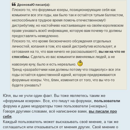
б
ДроноваЮ писал(а):
щ
е
Плохого то, что форумные юзеры, позиционирующие себя как
н
комьюнити все эти годы, как было так и остаётся тупым балластом,
и
е
неспособным в трудное время помочь отечественному©
дистрибутиву, но настойчиво настаивающее на своём королевском
праве узнавать всю© инфомацию, которую вам почему-то должны
предоставлять немедленно.
Плохого то, что кроме бесконечного обсуждения отдельных
личностей, копания в том, кто какой дистрибутив использует, и
сетования на то, что вам ничего не рассказывают©,
вы ни на что не
способны
. Сделать из вас комьюнити вменяемых людей, а не
навозную кучу, было и есть нереально.
Тренд «разработчики нам должны потому что гладиолус» все эти
годы остаётся единственной идеей, которую придерживаются
форумные юзеры. Что, блин, изменится от того, что вы что-то
будете узнавать?
Юля, вы не учли один факт. Вы тоже являетесь таким же
«форумным юзером». Все, кто пишут на форумах,
пользователи
форума и даже модераторы тоже пользователи («юзеры»).
Говоря другими словами, всё написанное вами,
вы писали про
себя
.
Каждый пользователь может высказывать своё мнение, а так же
соглашаться или отказываться от мнения других. Своё мнение о