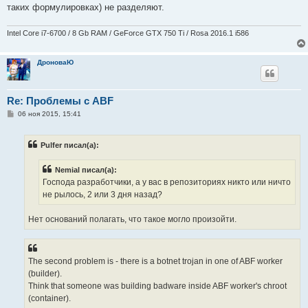
таких формулировках) не разделяют.
Intel Core i7-6700 / 8 Gb RAM / GeForce GTX 750 Ti / Rosa 2016.1 i586
ДроноваЮ
Re: Проблемы с ABF
С
06 ноя 2015, 15:41
о
о
б
Pulfer писал(а):
щ
е
н
Nemial писал(а):
и
е
Господа разработчики, а у вас в репозиториях никто или ничто
не рылось, 2 или 3 дня назад?
Нет оснований полагать, что такое могло произойти.
The second problem is - there is a botnet trojan in one of ABF worker
(builder).
Think that someone was building badware inside ABF worker's chroot
(container).