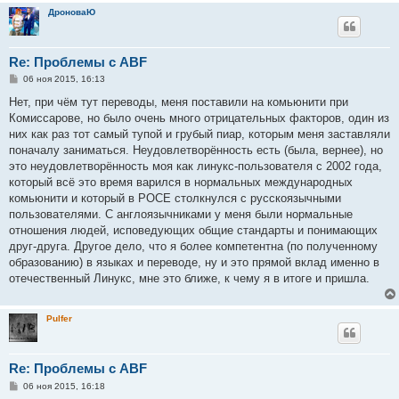
ДроноваЮ
Re: Проблемы с ABF
С
06 ноя 2015, 16:13
о
о
Нет, при чём тут переводы, меня поставили на комьюнити при
б
Комиссарове, но было очень много отрицательных факторов, один из
щ
е
них как раз тот самый тупой и грубый пиар, которым меня заставляли
н
поначалу заниматься. Неудовлетворённость есть (была, вернее), но
и
е
это неудовлетворённость моя как линукс-пользователя с 2002 года,
который всё это время варился в нормальных международных
комьюнити и который в РОСЕ столкнулся с русскоязычными
пользователями. С англоязычниками у меня были нормальные
отношения людей, исповедующих общие стандарты и понимающих
друг-друга. Другое дело, что я более компетентна (по полученному
образованию) в языках и переводе, ну и это прямой вклад именно в
отечественный Линукс, мне это ближе, к чему я в итоге и пришла.
Pulfer
Re: Проблемы с ABF
С
06 ноя 2015, 16:18
о