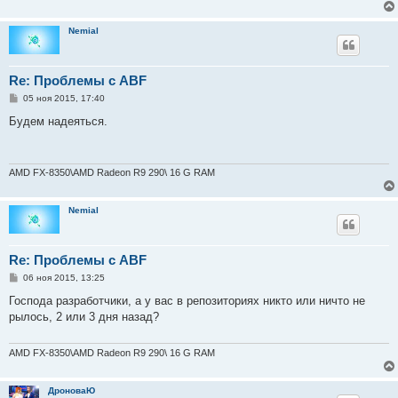
е
Nemial
Re: Проблемы с ABF
С
05 ноя 2015, 17:40
о
о
Будем надеяться.
б
щ
е
н
и
AMD FX-8350\AMD Radeon R9 290\ 16 G RAM
е
Nemial
Re: Проблемы с ABF
С
06 ноя 2015, 13:25
о
о
Господа разработчики, а у вас в репозиториях никто или ничто не
б
рылось, 2 или 3 дня назад?
щ
е
н
и
AMD FX-8350\AMD Radeon R9 290\ 16 G RAM
е
ДроноваЮ