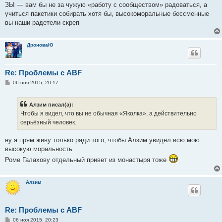
и
ЗЫ — вам бы не за чужую «работу с сообществом» радоваться, а
е
учиться пакетики собирать хотя бы, высокоморальные бессменные
вы наши радетели скреп
ДроноваЮ
Re: Проблемы с ABF
С
06 ноя 2015, 20:17
о
о
б
Алзим писал(а):
щ
е
Чтобы я видел, что вы не обычная «Яколка», а действительно
н
серьёзный человек.
и
е
ну я прям живу только ради того, чтобы Алзим увидел всю мою
высокую моральность.
Роме Галахову отдельный привет из монастыря тоже
Алзим
Re: Проблемы с ABF
С
06 ноя 2015, 20:23