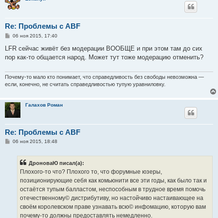
Re: Проблемы с ABF
С
06 ноя 2015, 17:40
о
о
LFR сейчас живёт без модерации ВООБЩЕ и при этом там до сих
б
пор как-то общается народ. Может тут тоже модерацию отменить?
щ
е
н
и
Почему-то мало кто понимает, что справедливость без свободы невозможна —
е
если, конечно, не считать справедливостью тупую уравниловку.
Галахов Роман
Re: Проблемы с ABF
С
06 ноя 2015, 18:48
о
о
б
ДроноваЮ писал(а):
щ
е
Плохого-то что? Плохого то, что форумные юзеры,
н
позиционирующие себя как комьюнити все эти годы, как было так и
и
е
остаётся тупым балластом, неспособным в трудное время помочь
отечественному© дистрибутиву, но настойчиво настаивающее на
своём королевском праве узнавать всю© инфомацию, которую вам
почему-то должны предоставлять немедленно.