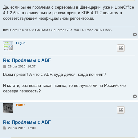
е
Да, если бы не проблема с серверами в Швейцарии, уже и LibreOffice
4.1.2 был в официальном репозитории, и KDE 4.11.2 целиком в
соответствующем неофициальном репозитории.
Intel Core i7-6700 / 8 Gb RAM / GeForce GTX 750 Ti / Rosa 2016.1 i586
Legun
Re: Проблемы с ABF
С
29 окт 2015, 16:37
о
о
Всем привет! А что с ABF, куда делся, когда починят?
б
щ
е
И кстати, раз пошла такая пьянка, то не лучше ли на Российские
н
сервера пересесть?
и
е
Pulfer
Re: Проблемы с ABF
С
29 окт 2015, 17:00
о
о