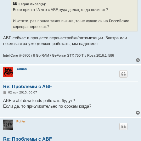
б
Legun писал(а):
щ
е
Всем привет! А что с ABF, куда делся, когда починят?
н
и
е
И кстати, раз пошла такая пьянка, то не лучше ли на Российские
сервера пересесть?
ABF сейчас в процессе перенастройки/оптимизации. Завтра или
послезавтра уже должен работать, мы надеемся.
Intel Core i7-6700 / 8 Gb RAM / GeForce GTX 750 Ti / Rosa 2016.1 i586
Yamah
Re: Проблемы с ABF
С
02 ноя 2015, 06:07
о
о
ABF и abf-downloads работать будут?
б
Если да, то приблизительно по срокам когда?
щ
е
н
и
Pulfer
е
Re: Проблемы с ABF