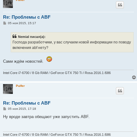
Re: Проблемы с ABF
С
05 ноя 2015, 15:17
о
о
б
Nemial писал(а):
щ
е
Господа разработчики, у вас случаем новой информации по поводу
н
включения abf нету?
и
е
Сами ждём новостей.
Intel Core i7-6700 / 8 Gb RAM / GeForce GTX 750 Ti / Rosa 2016.1 i586
Pulfer
Re: Проблемы с ABF
С
05 ноя 2015, 17:18
о
о
Ну вроде завтра обещают уже запустить ABF.
б
щ
е
н
и
Intel Core i7-6700 / 8 Gb RAM / GeForce GTX 750 Ti / Rosa 2016.1 i586