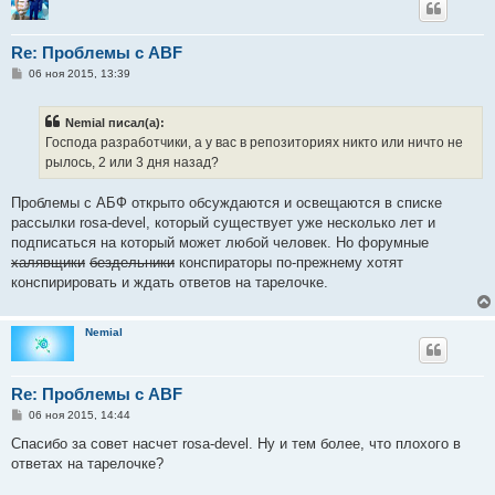
Re: Проблемы с ABF
С
06 ноя 2015, 13:39
о
о
б
Nemial писал(а):
щ
е
Господа разработчики, а у вас в репозиториях никто или ничто не
н
рылось, 2 или 3 дня назад?
и
е
Проблемы с АБФ открыто обсуждаются и освещаются в списке
рассылки rosa-devel, который существует уже несколько лет и
подписаться на который может любой человек. Но форумные
халявщики
бездельники
конспираторы по-прежнему хотят
конспирировать и ждать ответов на тарелочке.
Nemial
Re: Проблемы с ABF
С
06 ноя 2015, 14:44
о
о
Спасибо за совет насчет rosa-devel. Ну и тем более, что плохого в
б
ответах на тарелочке?
щ
е
н