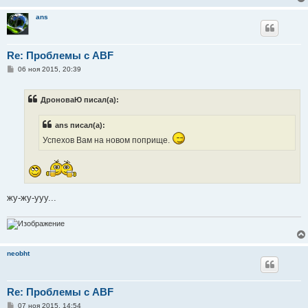
ans
Re: Проблемы с ABF
С
06 ноя 2015, 20:39
о
о
б
ДроноваЮ писал(а):
щ
е
н
ans писал(а):
и
е
Успехов Вам на новом поприще.
жу-жу-ууу...
neobht
Re: Проблемы с ABF
С
07 ноя 2015, 14:54