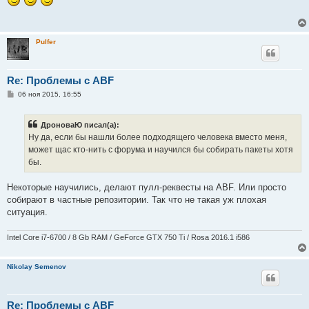
б
щ
е
н
и
Pulfer
е
Re: Проблемы с ABF
С
06 ноя 2015, 16:55
о
о
б
ДроноваЮ писал(а):
щ
е
Ну да, если бы нашли более подходящего человека вместо меня,
н
может щас кто-нить с форума и научился бы собирать пакеты хотя
и
е
бы.
Некоторые научились, делают пулл-реквесты на ABF. Или просто
собирают в частные репозитории. Так что не такая уж плохая
ситуация.
Intel Core i7-6700 / 8 Gb RAM / GeForce GTX 750 Ti / Rosa 2016.1 i586
Nikolay Semenov
Re: Проблемы с ABF