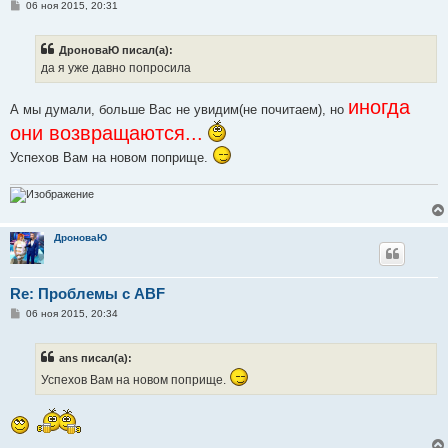
С
06 ноя 2015, 20:31
о
о
б
ДроноваЮ писал(а):
щ
е
да я уже давно попросила
н
и
е
иногда
А мы думали, больше Вас не увидим(не почитаем), но
они возвращаются...
Успехов Вам на новом поприще.
ДроноваЮ
Re: Проблемы с ABF
С
06 ноя 2015, 20:34
о
о
б
ans писал(а):
щ
е
Успехов Вам на новом поприще.
н
и
е