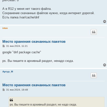
pre-clean: 0
А в R12 у меня нет такого файла.
Сохранение скачанных файлов нужно, когда интернет дорогой.
Есть папка /var/cache/dnf
irton
Место хранения скачанных пакетов
С
31 янв 2024, 11:21
о
о
google "dnf package cache"
б
щ
е
ps. Вы пишите в архивный раздел, ненадо сюда.
н
и
е
Артур_М
Место хранения скачанных пакетов
С
31 янв 2024, 19:48
о
о
б
щ
е
ps. Вы пишите в архивный раздел, не надо сюда.
н