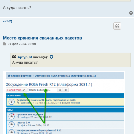
и
е
А куда писать?
va9(2)
Место хранения скачанных пакетов
С
01 фев 2024, 08:58
о
о
б
Артур_М
писал(а):
щ
е
А куда писать?
н
и
е