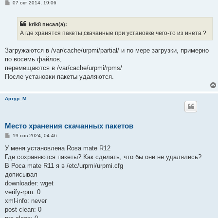
С
07 окт 2014, 19:06
о
о
б
krik8 писал(а):
щ
е
А где хранятся пакеты,скачанные при установке чего-то из инета ?
н
и
е
Загружаются в /var/cache/urpmi/partial/ и по мере загрузки, примерно
по восемь файлов,
перемещаются в /var/cache/urpmi/rpms/
После установки пакеты удаляются.
Артур_М
Место хранения скачанных пакетов
С
19 янв 2024, 04:46
о
о
У меня установлена Rosa mate R12
б
Где сохраняются пакеты? Как сделать, что бы они не удалялись?
щ
е
В Роса mate R11 я в /etc/urpmi/urpmi.cfg
н
дописывал
и
е
downloader: wget
verify-rpm: 0
xml-info: never
post-clean: 0