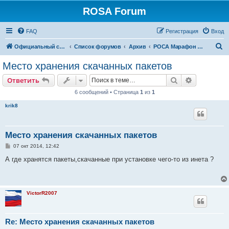
ROSA Forum
FAQ
Регистрация
Вход
П
Официальный сайт
Список форумов
Архив
РОСА Марафон (LTS)
о
Место хранения скачанных пакетов
и
Поиск
Расширен
Ответить
с
6 сообщений • Страница
1
из
1
к
krik8
Место хранения скачанных пакетов
С
07 окт 2014, 12:42
о
о
А где хранятся пакеты,скачанные при установке чего-то из инета ?
б
щ
е
н
и
VictorR2007
е
Re: Место хранения скачанных пакетов