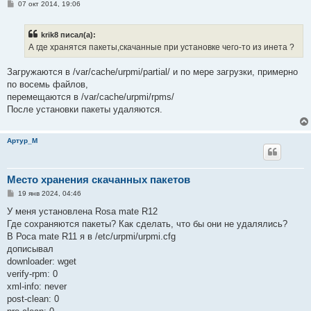
С
07 окт 2014, 19:06
о
о
б
krik8 писал(а):
щ
е
А где хранятся пакеты,скачанные при установке чего-то из инета ?
н
и
е
Загружаются в /var/cache/urpmi/partial/ и по мере загрузки, примерно
по восемь файлов,
перемещаются в /var/cache/urpmi/rpms/
После установки пакеты удаляются.
Артур_М
Место хранения скачанных пакетов
С
19 янв 2024, 04:46
о
о
У меня установлена Rosa mate R12
б
Где сохраняются пакеты? Как сделать, что бы они не удалялись?
щ
е
В Роса mate R11 я в /etc/urpmi/urpmi.cfg
н
дописывал
и
е
downloader: wget
verify-rpm: 0
xml-info: never
post-clean: 0