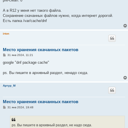
pre-clean: 0
А в R12 у меня нет такого файла.
Сохранение скачанных файлов нужно, когда интернет дорогой.
Есть папка /var/cache/dnf
irton
Место хранения скачанных пакетов
С
31 янв 2024, 11:21
о
о
google "dnf package cache"
б
щ
е
ps. Вы пишите в архивный раздел, ненадо сюда.
н
и
е
Артур_М
Место хранения скачанных пакетов
С
31 янв 2024, 19:48
о
о
б
щ
е
ps. Вы пишите в архивный раздел, не надо сюда.
н