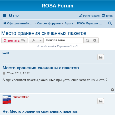
ROSA Forum
FAQ
Регистрация
Вход
П
Официальный сайт
Список форумов
Архив
РОСА Марафон (LTS)
о
Место хранения скачанных пакетов
и
Поиск
Расширен
Ответить
с
6 сообщений • Страница
1
из
1
к
krik8
Место хранения скачанных пакетов
С
07 окт 2014, 12:42
о
о
А где хранятся пакеты,скачанные при установке чего-то из инета ?
б
щ
е
н
и
VictorR2007
е
Re: Место хранения скачанных пакетов