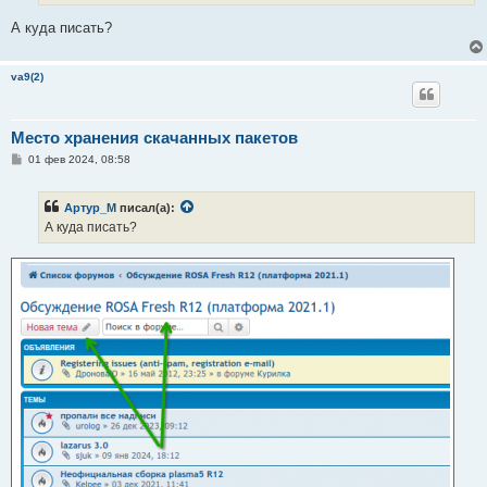
и
е
А куда писать?
va9(2)
Место хранения скачанных пакетов
С
01 фев 2024, 08:58
о
о
б
Артур_М
писал(а):
щ
е
А куда писать?
н
и
е