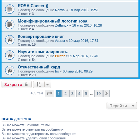
ROSA Cluster ))
Последнее сообщение
Nemial
«
18 мар 2016, 15:51
Ответы:
3
Модифицированный логотип rosa
Последнее сообщение
Zeffanyx
«
16 мар 2016, 10:28
Ответы:
4
Конвертирование книг
Последнее сообщение
Алзим
«
10 мар 2016, 17:51
Ответы:
15
Научите компилировать.
Последнее сообщение
Pulfer
«
09 мар 2016, 12:40
Ответы:
54
Отечественный хард
Последнее сообщение
trs
«
08 мар 2016, 08:29
Ответы:
79
Закрыто
Страница
1
из
19
1
2
3
4
5
19
След.
455 тем
…
Перейти
ПРАВА ДОСТУПА
Вы
не можете
начинать темы
Вы
не можете
отвечать на сообщения
Вы
не можете
редактировать свои сообщения
Вы
не можете
удалять свои сообщения