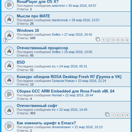
RosaPlayer для OS X?
Последнее сообщение
antichrist
«
30 мар 2016, 04:57
Ответы:
2
Мысли про МАТЕ
Последнее сообщение
dareksmok
«
28 мар 2016, 13:57
Ответы:
26
Windows 10
Последнее сообщение
Delles
«
27 мар 2016, 20:42
Ответы:
549
1
2
3
4
5
6
Отечественный процессор
Последнее сообщение
Delles
«
25 мар 2016, 13:05
Ответы:
85
BSD
Последнее сообщение
trs
«
24 мар 2016, 05:31
Ответы:
51
Конкурс обзоров ROSA Desktop Fresh R7 (Группа в VK)
Последнее сообщение
Галахов Роман
«
23 мар 2016, 21:24
Ответы:
12
Сборка GCC ARM Embedded для Rosa Fresh x86_64
Последнее сообщение
Nemial
«
22 мар 2016, 18:44
Ответы:
4
Отечественный софт
Последнее сообщение
trs
«
22 мар 2016, 14:49
Ответы:
303
1
2
3
4
Как изменить шрифт в Emacs?
Последнее сообщение
dreamdrawer
«
22 мар 2016, 10:13
Ответы:
2