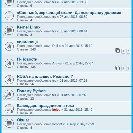
Последнее сообщение
trs
«
07 апр 2016, 13:00
Ответы:
6
«Свет мой, зеркальце! скажи, Да всю правду доложи»
Последнее сообщение
trs
«
07 апр 2016, 08:50
Ответы:
4
Kernel Linux
Последнее сообщение
trs
«
05 апр 2016, 08:14
Ответы:
8
кириллица
Последнее сообщение
Delles
«
04 апр 2016, 15:19
Ответы:
148
1
2
IT-Новости
Последнее сообщение
Алзим
«
01 апр 2016, 22:07
Ответы:
135
1
2
ROSA на планшет. Реально ?
Последнее сообщение
trs
«
01 апр 2016, 07:52
Ответы:
56
Почему Python
Последнее сообщение
trs
«
01 апр 2016, 07:46
Ответы:
13
Календарь праздников в rosa
Последнее сообщение
keleg
«
31 мар 2016, 15:40
Ответы:
8
Okular
Последнее сообщение
vvpnet
«
30 мар 2016, 12:59
Ответы:
4