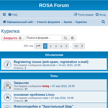
ROSA Forum
FAQ
Регистрация
Вход
П
Официальный сайт
Список форумов
Архив
Курилка
о
Курилка
и
Поиск
Расширенный поиск
Закрыто
с
к
Страница
1
из
19
1
2
3
4
5
19
След.
455 тем
…
Объявления
Registering issues (anti-spam, registration e-mail)
Последнее сообщение
dareksmok
«
14 окт 2015, 22:06
Ответы:
3
Темы
Закрытие
Последнее сообщение
keleg
«
07 апр 2016, 19:49
Ответы:
37
основная проблема Linux
Последнее сообщение
nube
«
07 апр 2016, 19:48
Ответы:
88
Флюсоподобие и "Хрустальный Шар"