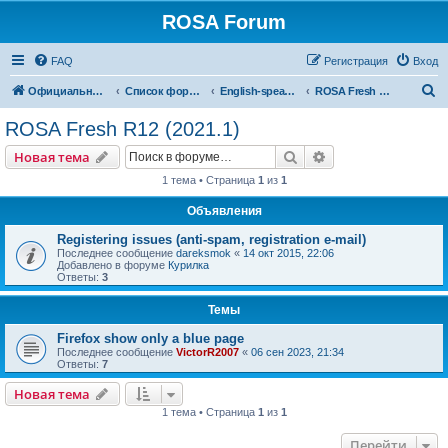
ROSA Forum
FAQ
Регистрация
Вход
П
Официальный сайт
Список форумов
English-speaking forums
ROSA Fresh R12 (2021.1)
о
ROSA Fresh R12 (2021.1)
и
Поиск
Расширенный пои
Новая тема
с
1 тема • Страница
1
из
1
к
Объявления
Registering issues (anti-spam, registration e-mail)
Последнее сообщение
dareksmok
«
14 окт 2015, 22:06
Добавлено в форуме
Курилка
Ответы:
3
Темы
Firefox show only a blue page
Последнее сообщение
VictorR2007
«
06 сен 2023, 21:34
Ответы:
7
Новая тема
1 тема • Страница
1
из
1
Перейти