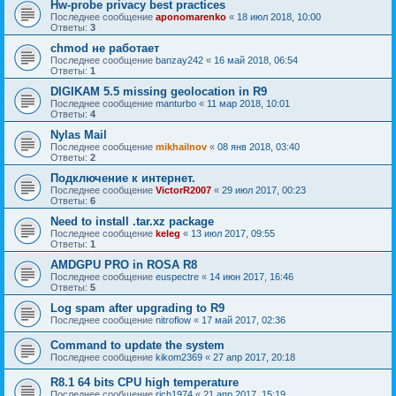
Hw-probe privacy best practices
Последнее сообщение
aponomarenko
«
18 июл 2018, 10:00
Ответы:
3
chmod не работает
Последнее сообщение
banzay242
«
16 май 2018, 06:54
Ответы:
1
DIGIKAM 5.5 missing geolocation in R9
Последнее сообщение
manturbo
«
11 мар 2018, 10:01
Ответы:
4
Nylas Mail
Последнее сообщение
mikhailnov
«
08 янв 2018, 03:40
Ответы:
2
Подключение к интернет.
Последнее сообщение
VictorR2007
«
29 июл 2017, 00:23
Ответы:
6
Need to install .tar.xz package
Последнее сообщение
keleg
«
13 июл 2017, 09:55
Ответы:
1
AMDGPU PRO in ROSA R8
Последнее сообщение
euspectre
«
14 июн 2017, 16:46
Ответы:
5
Log spam after upgrading to R9
Последнее сообщение
nitroflow
«
17 май 2017, 02:36
Command to update the system
Последнее сообщение
kikom2369
«
27 апр 2017, 20:18
R8.1 64 bits CPU high temperature
Последнее сообщение
rich1974
«
21 апр 2017, 15:19