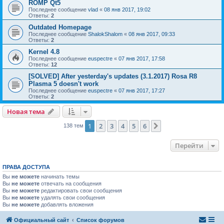
ROMP Qt5
Последнее сообщение
vlad
«
08 янв 2017, 19:02
Ответы:
2
Outdated Homepage
Последнее сообщение
ShalokShalom
«
08 янв 2017, 09:33
Ответы:
2
Kernel 4.8
Последнее сообщение
euspectre
«
07 янв 2017, 17:58
Ответы:
12
[SOLVED] After yesterday's updates (3.1.2017) Rosa R8
Plasma 5 doesn't work
Последнее сообщение
euspectre
«
07 янв 2017, 17:27
Ответы:
2
Новая тема
1
2
3
4
5
6
След.
138 тем
Перейти
ПРАВА ДОСТУПА
Вы
не можете
начинать темы
Вы
не можете
отвечать на сообщения
Вы
не можете
редактировать свои сообщения
Вы
не можете
удалять свои сообщения
Вы
не можете
добавлять вложения
Официальный сайт
Список форумов