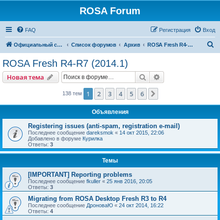
ROSA Forum
FAQ
Регистрация
Вход
П
Официальный сайт
Список форумов
Архив
ROSA Fresh R4-R7 (2014.1)
о
ROSA Fresh R4-R7 (2014.1)
и
Поиск
Расширенный пои
Новая тема
с
к
1
2
3
4
5
6
След.
138 тем
Объявления
Registering issues (anti-spam, registration e-mail)
Последнее сообщение
dareksmok
«
14 окт 2015, 22:06
Добавлено в форуме
Курилка
Ответы:
3
Темы
[IMPORTANT] Reporting problems
Последнее сообщение
fkuller
«
25 янв 2016, 20:05
Ответы:
3
Migrating from ROSA Desktop Fresh R3 to R4
Последнее сообщение
ДроноваЮ
«
24 окт 2014, 16:22
Ответы:
4