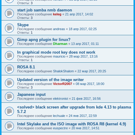
Ответы:
3
start job samba nmb daemon
Последнее сообщение
keleg
«
21 апр 2017, 14:02
Ответы:
3
Skype
Последнее сообщение
andreas
«
18 апр 2017, 02:25
Ответы:
1
Gimp apng plugin for linux?
Последнее сообщение
Dharman
«
13 апр 2017, 01:11
In graphical mode root key does not work
Последнее сообщение
mauricio
«
28 мар 2017, 13:16
Ответы:
1
ROSA 8.1
Последнее сообщение
ShalokShalom
«
22 мар 2017, 20:25
Updated version of the image writer
Последнее сообщение
VictorR2007
«
08 мар 2017, 18:00
Ответы:
3
Japanese input
Последнее сообщение
elektronist
«
21 фев 2017, 16:56
<solved> black screen after upgrade from kde 4.13 to plasma
5.7.2
Последнее сообщение
lechuale
«
24 янв 2017, 22:59
Intel Skylake and the ISO image with ROSA R8 (kernel 4.9)
Последнее сообщение
euspectre
«
20 янв 2017, 14:51