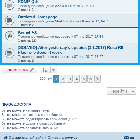
ROMP Qt5
Последнее сообщение
vlad
«
08 янв 2017, 19:02
Ответы:
2
Outdated Homepage
Последнее сообщение
ShalokShalom
«
08 янв 2017, 09:33
Ответы:
2
Kernel 4.8
Последнее сообщение
euspectre
«
07 янв 2017, 17:58
Ответы:
12
[SOLVED] After yesterday's updates (3.1.2017) Rosa R8
Plasma 5 doesn't work
Последнее сообщение
euspectre
«
07 янв 2017, 17:27
Ответы:
2
Новая тема
1
2
3
4
5
6
След.
138 тем
Перейти
ПРАВА ДОСТУПА
Вы
не можете
начинать темы
Вы
не можете
отвечать на сообщения
Вы
не можете
редактировать свои сообщения
Вы
не можете
удалять свои сообщения
Вы
не можете
добавлять вложения
Официальный сайт
Список форумов