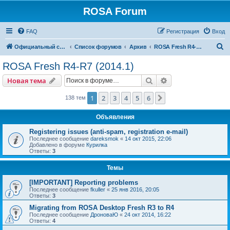
ROSA Forum
FAQ
Регистрация
Вход
П
Официальный сайт
Список форумов
Архив
ROSA Fresh R4-R7 (2014.1)
о
ROSA Fresh R4-R7 (2014.1)
и
Поиск
Расширенный пои
Новая тема
с
к
1
2
3
4
5
6
След.
138 тем
Объявления
Registering issues (anti-spam, registration e-mail)
Последнее сообщение
dareksmok
«
14 окт 2015, 22:06
Добавлено в форуме
Курилка
Ответы:
3
Темы
[IMPORTANT] Reporting problems
Последнее сообщение
fkuller
«
25 янв 2016, 20:05
Ответы:
3
Migrating from ROSA Desktop Fresh R3 to R4
Последнее сообщение
ДроноваЮ
«
24 окт 2014, 16:22
Ответы:
4