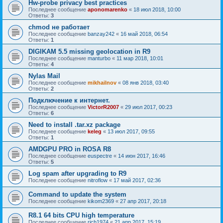
Hw-probe privacy best practices
Последнее сообщение
aponomarenko
«
18 июл 2018, 10:00
Ответы:
3
chmod не работает
Последнее сообщение
banzay242
«
16 май 2018, 06:54
Ответы:
1
DIGIKAM 5.5 missing geolocation in R9
Последнее сообщение
manturbo
«
11 мар 2018, 10:01
Ответы:
4
Nylas Mail
Последнее сообщение
mikhailnov
«
08 янв 2018, 03:40
Ответы:
2
Подключение к интернет.
Последнее сообщение
VictorR2007
«
29 июл 2017, 00:23
Ответы:
6
Need to install .tar.xz package
Последнее сообщение
keleg
«
13 июл 2017, 09:55
Ответы:
1
AMDGPU PRO in ROSA R8
Последнее сообщение
euspectre
«
14 июн 2017, 16:46
Ответы:
5
Log spam after upgrading to R9
Последнее сообщение
nitroflow
«
17 май 2017, 02:36
Command to update the system
Последнее сообщение
kikom2369
«
27 апр 2017, 20:18
R8.1 64 bits CPU high temperature
Последнее сообщение
rich1974
«
21 апр 2017, 15:19