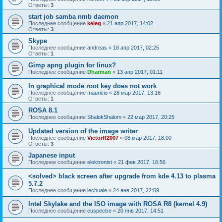
Ответы:
3
start job samba nmb daemon
Последнее сообщение
keleg
«
21 апр 2017, 14:02
Ответы:
3
Skype
Последнее сообщение
andreas
«
18 апр 2017, 02:25
Ответы:
1
Gimp apng plugin for linux?
Последнее сообщение
Dharman
«
13 апр 2017, 01:11
In graphical mode root key does not work
Последнее сообщение
mauricio
«
28 мар 2017, 13:16
Ответы:
1
ROSA 8.1
Последнее сообщение
ShalokShalom
«
22 мар 2017, 20:25
Updated version of the image writer
Последнее сообщение
VictorR2007
«
08 мар 2017, 18:00
Ответы:
3
Japanese input
Последнее сообщение
elektronist
«
21 фев 2017, 16:56
<solved> black screen after upgrade from kde 4.13 to plasma
5.7.2
Последнее сообщение
lechuale
«
24 янв 2017, 22:59
Intel Skylake and the ISO image with ROSA R8 (kernel 4.9)
Последнее сообщение
euspectre
«
20 янв 2017, 14:51