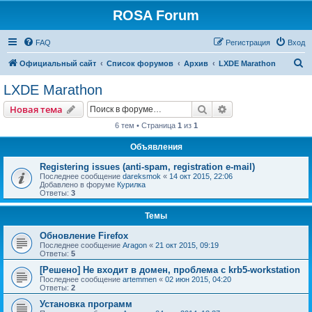
ROSA Forum
FAQ
Регистрация
Вход
П
Официальный сайт
Список форумов
Архив
LXDE Marathon
о
LXDE Marathon
и
Поиск
Расширенный пои
Новая тема
с
6 тем • Страница
1
из
1
к
Объявления
Registering issues (anti-spam, registration e-mail)
Последнее сообщение
dareksmok
«
14 окт 2015, 22:06
Добавлено в форуме
Курилка
Ответы:
3
Темы
Обновление Firefox
Последнее сообщение
Aragon
«
21 окт 2015, 09:19
Ответы:
5
[Решено] Не входит в домен, проблема с krb5-workstation
Последнее сообщение
artemmen
«
02 июн 2015, 04:20
Ответы:
2
Установка программ