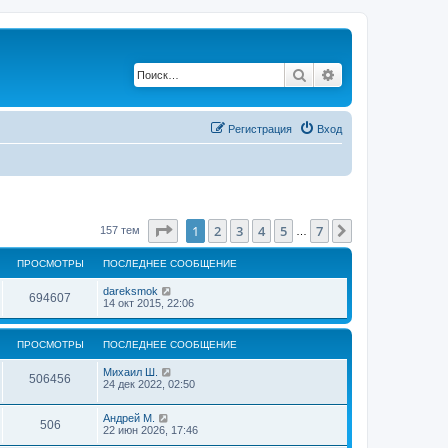
Поиск
Расширенный по
Регистрация
Вход
Страница
1
из
7
1
2
3
4
5
7
След.
157 тем
…
ПРОСМОТРЫ
ПОСЛЕДНЕЕ СООБЩЕНИЕ
dareksmok
694607
14 окт 2015, 22:06
ПРОСМОТРЫ
ПОСЛЕДНЕЕ СООБЩЕНИЕ
Михаил Ш.
506456
24 дек 2022, 02:50
Андрей М.
506
22 июн 2026, 17:46