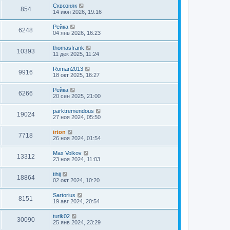
Сквозняк
854
14 июн 2026, 19:16
Рейка
6248
04 янв 2026, 16:23
thomasfrank
10393
11 дек 2025, 11:24
Roman2013
9916
18 окт 2025, 16:27
Рейка
6266
20 сен 2025, 21:00
parktremendous
19024
27 ноя 2024, 05:50
irton
7718
26 ноя 2024, 01:54
Max Volkov
13312
23 ноя 2024, 11:03
tihij
18864
02 окт 2024, 10:20
Sartorius
8151
19 авг 2024, 20:54
turik02
30090
25 янв 2024, 23:29