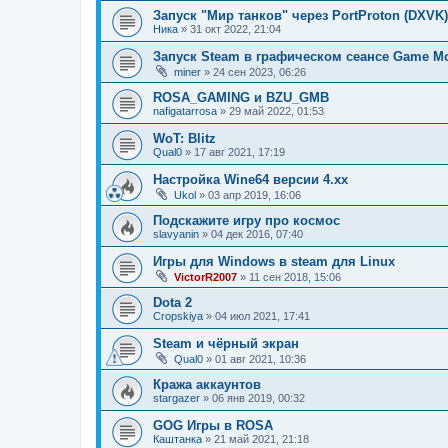
Запуск "Мир танков" через PortProton (DXVK)
Ника
»
31 окт 2022, 21:04
Запуск Steam в графическом сеансе Game M
miner
»
24 сен 2023, 06:26
ROSA_GAMING и BZU_GMB
nafigatarrosa
»
29 май 2022, 01:53
WoT: Blitz
Qual0
»
17 авг 2021, 17:19
Настройка Wine64 версии 4.xx
Ukol
»
03 апр 2019, 16:06
Подскажите игру про космос
slavyanin
»
04 дек 2016, 07:40
Игры для Windows в steam для Linux
VictorR2007
»
11 сен 2018, 15:06
Dota 2
Cropskiya
»
04 июл 2021, 17:41
Steam и чёрный экран
Qual0
»
01 авг 2021, 10:36
Кража аккаунтов
stargazer
»
06 янв 2019, 00:32
GOG Игры в ROSA
Каштанка
»
21 май 2021, 21:18