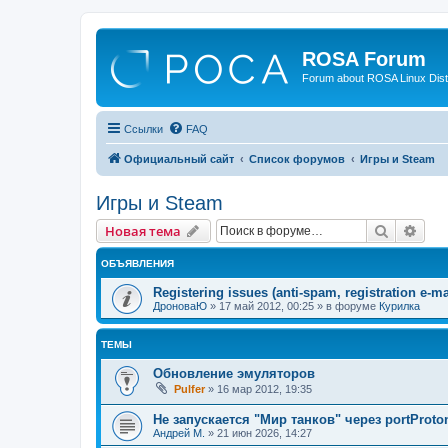
ROSA Forum
Forum about ROSA Linux Dist
Ссылки
FAQ
Официальный сайт
Список форумов
Игры и Steam
Игры и Steam
Поиск
Рас
Новая тема
ОБЪЯВЛЕНИЯ
Registering issues (anti-spam, registration e-ma
ДроноваЮ
»
17 май 2012, 00:25
» в форуме
Курилка
ТЕМЫ
Обновление эмуляторов
Pulfer
»
16 мар 2012, 19:35
Не запускается "Мир танков" через portProto
Андрей М.
»
21 июн 2026, 14:27