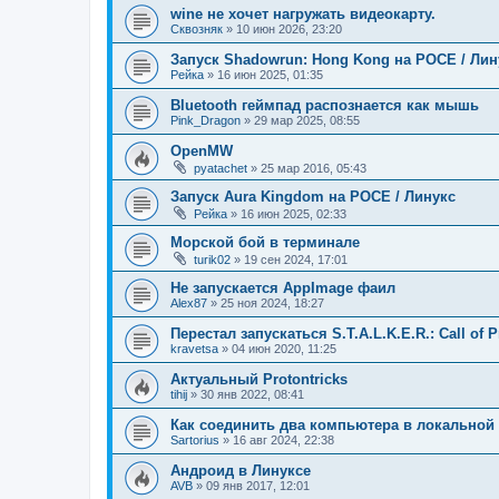
wine не хочет нагружать видеокарту.
Сквозняк
»
10 июн 2026, 23:20
Запуск Shadowrun: Hong Kong на РОСЕ / Лин
Рейка
»
16 июн 2025, 01:35
Bluetooth геймпад распознается как мышь
Pink_Dragon
»
29 мар 2025, 08:55
OpenMW
pyatachet
»
25 мар 2016, 05:43
Запуск Aura Kingdom на РОСЕ / Линукс
Рейка
»
16 июн 2025, 02:33
Морской бой в терминале
turik02
»
19 сен 2024, 17:01
Не запускается AppImage фаил
Alex87
»
25 ноя 2024, 18:27
Перестал запускаться S.T.A.L.K.E.R.: Call of P
kravetsa
»
04 июн 2020, 11:25
Актуальный Protontricks
tihij
»
30 янв 2022, 08:41
Как соединить два компьютера в локальной с
Sartorius
»
16 авг 2024, 22:38
Андроид в Линуксе
AVB
»
09 янв 2017, 12:01