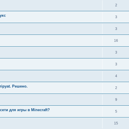
2
укс
3
3
16
3
3
4
ripyat. Решено.
2
9
ети для игры в Minecraft?
5
15