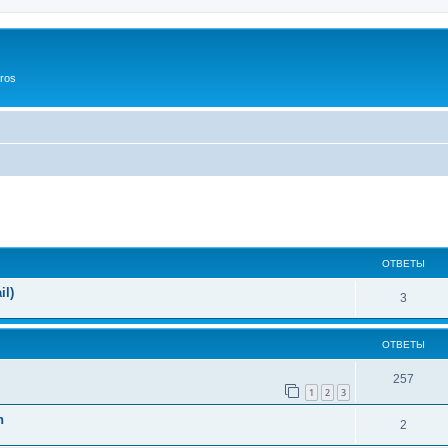
ros
ширенный поиск
ОТВЕТЫ
il)
3
ОТВЕТЫ
257
1
2
3
n
2