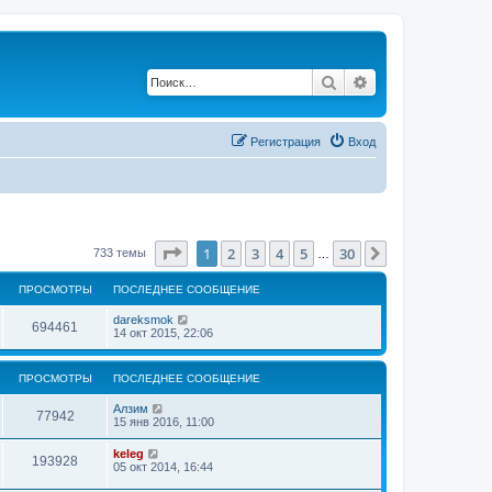
Поиск
Расширенный по
Регистрация
Вход
Страница
1
из
30
1
2
3
4
5
30
След.
733 темы
…
ПРОСМОТРЫ
ПОСЛЕДНЕЕ СООБЩЕНИЕ
dareksmok
694461
14 окт 2015, 22:06
ПРОСМОТРЫ
ПОСЛЕДНЕЕ СООБЩЕНИЕ
Алзим
77942
15 янв 2016, 11:00
keleg
193928
05 окт 2014, 16:44