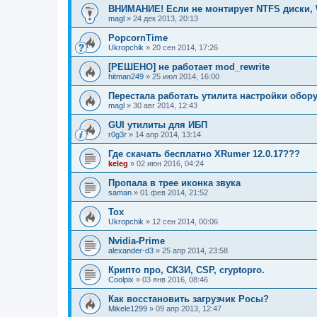
ВНИМАНИЕ! Если не монтирует NTFS диски, 
magl
»
24 дек 2013, 20:13
PopcornTime
Ukropchik
»
20 сен 2014, 17:26
[РЕШЕНО] не работает mod_rewrite
hitman249
»
25 июл 2014, 16:00
Перестала работать утилита настройки обор
magl
»
30 авг 2014, 12:43
GUI утилиты для ИБП
r0g3r
»
14 апр 2014, 13:14
Где скачать бесплатно XRumer 12.0.17???
keleg
»
02 июн 2016, 04:24
Пропала в трее иконка звука
saman
»
01 фев 2014, 21:52
Tox
Ukropchik
»
12 сен 2014, 00:06
Nvidia-Prime
alexander-d3
»
25 апр 2014, 23:58
Крипто про, СКЗИ, CSP, cryptopro.
Coolpix
»
03 янв 2016, 08:46
Как восстановить загрузчик Росы?
Mikele1299
»
09 апр 2013, 12:47