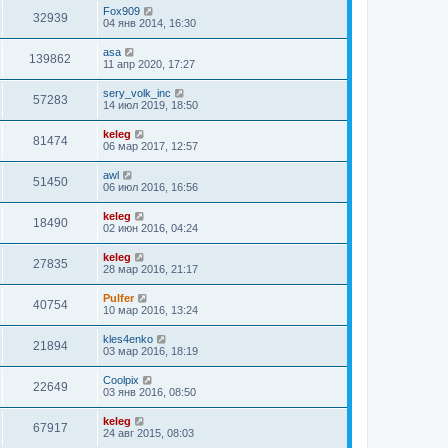
Fox909
32939
04 янв 2014, 16:30
asa
139862
11 апр 2020, 17:27
sery_volk_inc
57283
14 июл 2019, 18:50
keleg
81474
06 мар 2017, 12:57
awl
51450
06 июл 2016, 16:56
keleg
18490
02 июн 2016, 04:24
keleg
27835
28 мар 2016, 21:17
Pulfer
40754
10 мар 2016, 13:24
kles4enko
21894
03 мар 2016, 18:19
Coolpix
22649
03 янв 2016, 08:50
keleg
67917
24 авг 2015, 08:03