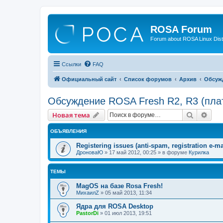
ROSA Forum
Forum about ROSA Linux Dist
Ссылки
FAQ
Официальный сайт
Список форумов
Архив
Обсужд
Обсуждение ROSA Fresh R2, R3 (пла
Поиск
Рас
Новая тема
ОБЪЯВЛЕНИЯ
Registering issues (anti-spam, registration e-ma
ДроноваЮ
»
17 май 2012, 00:25
» в форуме
Курилка
ТЕМЫ
MagOS на базе Rosa Fresh!
МихаилZ
»
05 май 2013, 11:34
Ядра для ROSA Desktop
PastorDi
»
01 июл 2013, 19:51