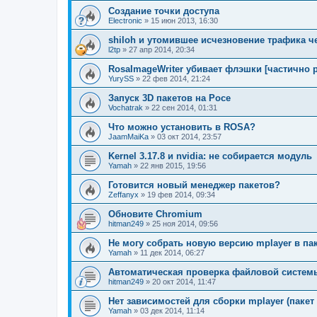
Создание точки доступа
Electronic
»
15 июн 2013, 16:30
shiloh и утомившее исчезновение трафика че
l2tp
»
27 апр 2014, 20:34
RosaImageWriter убивает флэшки [частично 
YurySS
»
22 фев 2014, 21:24
Запуск 3D пакетов на Росе
Vochatrak
»
22 сен 2014, 01:31
Что можно установить в ROSA?
JaamMaiKa
»
03 окт 2014, 23:57
Kernel 3.17.8 и nvidia: не собирается модуль
Yamah
»
22 янв 2015, 19:56
Готовится новый менеджер пакетов?
Zeffanyx
»
19 фев 2014, 09:34
Обновите Chromium
hitman249
»
25 ноя 2014, 09:56
Не могу собрать новую версию mplayer в па
Yamah
»
11 дек 2014, 06:27
Автоматическая проверка файловой системы 
hitman249
»
20 окт 2014, 11:47
Нет зависимостей для сборки mplayer (пакет
Yamah
»
03 дек 2014, 11:14