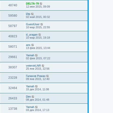
DELTA-79
48740
12 июн 2015, 09:09
l2tp
59580
02 май 2015, 00:32
GuestUser
58797
10 мар 2015, 22:55
d_uragan
40823
10 мар 2015, 19:18
ans
58071
13 фев 2015, 13:44
Yamah
29661
02 фев 2015, 07:22
veterokLNR
38307
25 янв 2015, 22:56
Галахов Роман
23228
09 янв 2015, 12:40
Yamah
32464
15 дек 2014, 11:08
Dim
26433
08 дек 2014, 01:48
Yamah
13738
03 дек 2014, 17:13