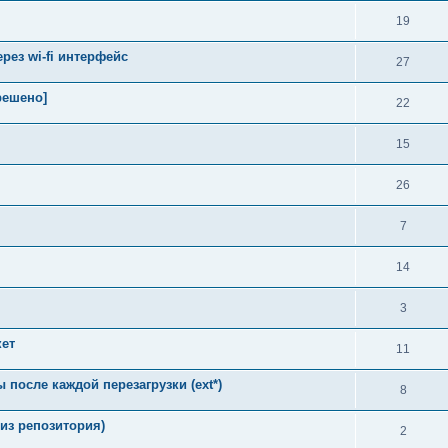
19
рез wi-fi интерфейс
27
решено]
22
15
26
7
14
3
кет
11
после каждой перезагрузки (ext*)
8
 из репозитория)
2