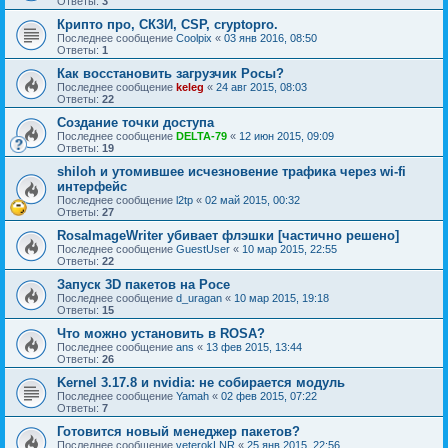
Ответы:
3
Крипто про, СКЗИ, CSP, cryptopro.
Последнее сообщение
Coolpix
«
03 янв 2016, 08:50
Ответы:
1
Как восстановить загрузчик Росы?
Последнее сообщение
keleg
«
24 авг 2015, 08:03
Ответы:
22
Создание точки доступа
Последнее сообщение
DELTA-79
«
12 июн 2015, 09:09
Ответы:
19
shiloh и утомившее исчезновение трафика через wi-fi
интерфейс
Последнее сообщение
l2tp
«
02 май 2015, 00:32
Ответы:
27
RosaImageWriter убивает флэшки [частично решено]
Последнее сообщение
GuestUser
«
10 мар 2015, 22:55
Ответы:
22
Запуск 3D пакетов на Росе
Последнее сообщение
d_uragan
«
10 мар 2015, 19:18
Ответы:
15
Что можно установить в ROSA?
Последнее сообщение
ans
«
13 фев 2015, 13:44
Ответы:
26
Kernel 3.17.8 и nvidia: не собирается модуль
Последнее сообщение
Yamah
«
02 фев 2015, 07:22
Ответы:
7
Готовится новый менеджер пакетов?
Последнее сообщение
veterokLNR
«
25 янв 2015, 22:56