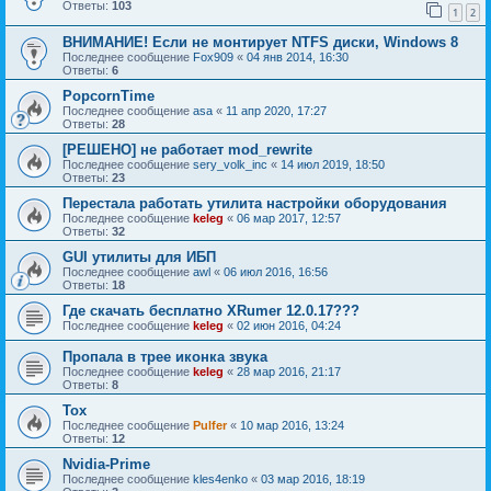
Ответы:
103
1
2
ВНИМАНИЕ! Если не монтирует NTFS диски, Windows 8
Последнее сообщение
Fox909
«
04 янв 2014, 16:30
Ответы:
6
PopcornTime
Последнее сообщение
asa
«
11 апр 2020, 17:27
Ответы:
28
[РЕШЕНО] не работает mod_rewrite
Последнее сообщение
sery_volk_inc
«
14 июл 2019, 18:50
Ответы:
23
Перестала работать утилита настройки оборудования
Последнее сообщение
keleg
«
06 мар 2017, 12:57
Ответы:
32
GUI утилиты для ИБП
Последнее сообщение
awl
«
06 июл 2016, 16:56
Ответы:
18
Где скачать бесплатно XRumer 12.0.17???
Последнее сообщение
keleg
«
02 июн 2016, 04:24
Пропала в трее иконка звука
Последнее сообщение
keleg
«
28 мар 2016, 21:17
Ответы:
8
Tox
Последнее сообщение
Pulfer
«
10 мар 2016, 13:24
Ответы:
12
Nvidia-Prime
Последнее сообщение
kles4enko
«
03 мар 2016, 18:19