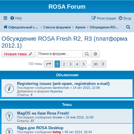
ROSA Forum
FAQ
Регистрация
Вход
П
Официальный сайт
Список форумов
Архив
Обсуждение ROSA Fresh R2, R3 (платформа 2012.1)
о
Обсуждение ROSA Fresh R2, R3 (платформа
и
2012.1)
с
Поиск
Расширенный пои
Новая тема
к
Страница
1
из
30
1
2
3
4
5
30
След.
733 темы
…
Объявления
Registering issues (anti-spam, registration e-mail)
Последнее сообщение
dareksmok
«
14 окт 2015, 22:06
Добавлено в форуме
Курилка
Ответы:
3
Темы
MagOS на базе Rosa Fresh!
Последнее сообщение
Алзим
«
15 янв 2016, 11:00
Ответы:
37
Ядра для ROSA Desktop
Последнее сообщение
keleg
«
05 окт 2014, 16:44