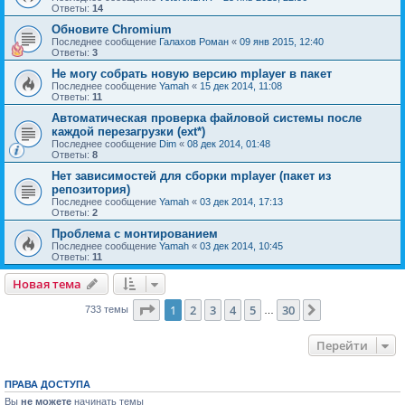
Ответы:
14
Обновите Chromium
Последнее сообщение
Галахов Роман
«
09 янв 2015, 12:40
Ответы:
3
Не могу собрать новую версию mplayer в пакет
Последнее сообщение
Yamah
«
15 дек 2014, 11:08
Ответы:
11
Автоматическая проверка файловой системы после
каждой перезагрузки (ext*)
Последнее сообщение
Dim
«
08 дек 2014, 01:48
Ответы:
8
Нет зависимостей для сборки mplayer (пакет из
репозитория)
Последнее сообщение
Yamah
«
03 дек 2014, 17:13
Ответы:
2
Проблема с монтированием
Последнее сообщение
Yamah
«
03 дек 2014, 10:45
Ответы:
11
Новая тема
Страница
1
из
30
1
2
3
4
5
30
След.
733 темы
…
Перейти
ПРАВА ДОСТУПА
Вы
не можете
начинать темы