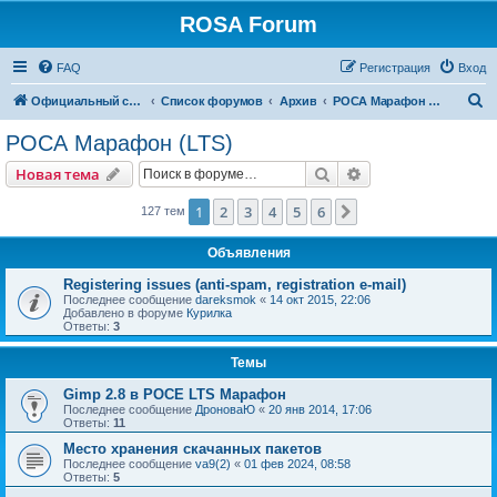
ROSA Forum
FAQ
Регистрация
Вход
П
Официальный сайт
Список форумов
Архив
РОСА Марафон (LTS)
о
РОСА Марафон (LTS)
и
Поиск
Расширенный пои
Новая тема
с
к
1
2
3
4
5
6
След.
127 тем
Объявления
Registering issues (anti-spam, registration e-mail)
Последнее сообщение
dareksmok
«
14 окт 2015, 22:06
Добавлено в форуме
Курилка
Ответы:
3
Темы
Gimp 2.8 в РОСЕ LTS Марафон
Последнее сообщение
ДроноваЮ
«
20 янв 2014, 17:06
Ответы:
11
Место хранения скачанных пакетов
Последнее сообщение
va9(2)
«
01 фев 2024, 08:58
Ответы:
5