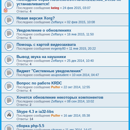
устанавливается!
Последнее сообщение
keleg
«
24 фев 2015, 03:07
Ответы:
4
Новая версия Xorg?
Последнее сообщение
Zeffanyx
«
02 фев 2015, 10:08
Уведомление о обновлениях
Последнее сообщение
Zeffanyx
«
16 янв 2015, 11:50
Ответы:
6
Помощь с картой видеозахвата
Последнее сообщение
evgeniy80
«
11 янв 2015, 20:22
Вывод звука на наушники
Последнее сообщение
Zeffanyx
«
25 дек 2014, 10:40
Ответы:
4
Виджет "Системные уведомления"
Последнее сообщение
asupstudent
«
10 ноя 2014, 04:47
Вопрос по работе KRDC
Последнее сообщение
Pulfer
«
22 окт 2014, 12:55
Ответы:
4
Хочется обновление некоторых компонентов
Последнее сообщение
Zeffanyx
«
08 сен 2014, 10:02
Ответы:
2
Skype 4.3 и ia32-libs
Последнее сообщение
Pulfer
«
16 авг 2014, 05:38
Ответы:
14
сборка php-5.5
Последнее сообщение
clicman
«
11 авг 2014, 14:47