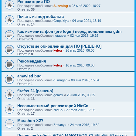
Репозитории ПО
Последнее сообщение
Survolog
«
23 май 2022, 10:27
Ответы:
36
Печать из под кобальта
Последнее сообщение
Cropskiya
«
04 июл 2021, 16:19
Ответы:
14
Как изменить фон (pre login) перед появлением gdm
Последнее сообщение
notauser
«
02 ноя 2018, 19:16
Ответы:
3
Отсутствие обновлений для ПО [РЕШЕНО]
Последнее сообщение
keleg
«
26 мар 2016, 06:05
Ответы:
8
Рекомендация
Последнее сообщение
keleg
«
10 мар 2016, 09:08
Ответы:
1
amavisd bug
Последнее сообщение
d_uragan
«
08 янв 2016, 15:04
Ответы:
1
firefox 24 [решено]
Последнее сообщение
gealex
«
25 ноя 2015, 00:25
Ответы:
13
Несовместимый репозиторий NicCo
Последнее сообщение
NicCo
«
27 фев 2015, 17:05
Ответы:
17
Marathon X2?
Последнее сообщение
Zeffanyx
«
24 фев 2015, 19:32
Ответы:
2
Последний образ ROSA.MARATHON.X1.EE.x86_64.iso не