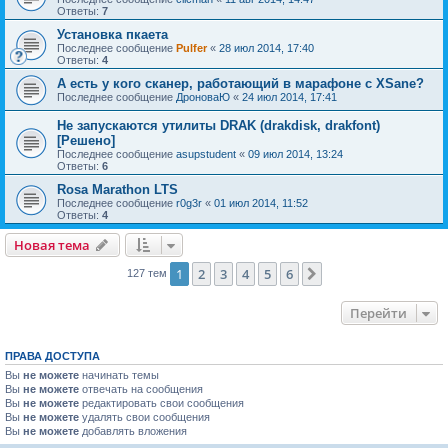
Ответы:
7
Установка пкаета
Последнее сообщение
Pulfer
«
28 июл 2014, 17:40
Ответы:
4
А есть у кого сканер, работающий в марафоне с XSane?
Последнее сообщение
ДроноваЮ
«
24 июл 2014, 17:41
Не запускаются утилиты DRAK (drakdisk, drakfont)
[Решено]
Последнее сообщение
asupstudent
«
09 июл 2014, 13:24
Ответы:
6
Rosa Marathon LTS
Последнее сообщение
r0g3r
«
01 июл 2014, 11:52
Ответы:
4
Новая тема
1
2
3
4
5
6
След.
127 тем
Перейти
ПРАВА ДОСТУПА
Вы
не можете
начинать темы
Вы
не можете
отвечать на сообщения
Вы
не можете
редактировать свои сообщения
Вы
не можете
удалять свои сообщения
Вы
не можете
добавлять вложения