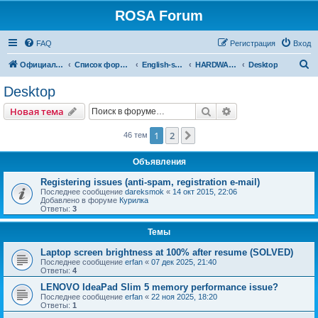
ROSA Forum
FAQ
Регистрация
Вход
П
Официальный сайт
Список форумов
English-speaking forums
HARDWARE
Desktop
о
Desktop
и
Поиск
Расширенный пои
Новая тема
с
к
1
2
След.
46 тем
Объявления
Registering issues (anti-spam, registration e-mail)
Последнее сообщение
dareksmok
«
14 окт 2015, 22:06
Добавлено в форуме
Курилка
Ответы:
3
Темы
Laptop screen brightness at 100% after resume (SOLVED)
Последнее сообщение
erfan
«
07 дек 2025, 21:40
Ответы:
4
LENOVO IdeaPad Slim 5 memory performance issue?
Последнее сообщение
erfan
«
22 ноя 2025, 18:20
Ответы:
1