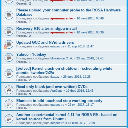
Последнее сообщение
aponomarenko
«
10 июл 2018, 08:59
Ответы:
2
Please upload your computer probe to the ROSA Hardware
Database
Последнее сообщение
aponomarenko
«
10 июл 2018, 08:49
Ответы:
7
Recovery R10 after amdgpu install
Последнее сообщение
aponomarenko
«
10 июл 2018, 08:39
Ответы:
2
Updated GCC and NVidia drivers
Последнее сообщение
euspectre
«
11 апр 2018, 11:47
Yubico - Yubikey
Последнее сообщение
Михайлов О. А.
«
23 мар 2018, 09:43
Ответы:
1
[Solved] Kernel crash on shutdown - scheduling while
atomic: kworker/2:2/x
Последнее сообщение
tkaczz
«
28 фев 2018, 12:28
Ответы:
2
Read only blank (and own written) DVDs
Последнее сообщение
AppJetty
«
19 фев 2018, 12:43
Ответы:
9
Elantech in-bild touchpad stop working properly
Последнее сообщение
euspectre
«
02 окт 2017, 18:17
Ответы:
1
Another experimental kernel 4.11 for ROSA R9 - based on
kernel sources from Ubuntu
Последнее сообщение
euspectre
«
13 июн 2017, 12:39