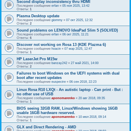
Second display inconsistency thru HDMI
Последнее сообщение
erfan
«
05 ноя 2025, 13:42
Ответы:
1
Plasma Desktop update
Последнее сообщение
giommy
«
07 окт 2025, 12:32
Ответы:
2
Sound problems on LENOVO IdeaPad Slim 5 (SOLVED)
Последнее сообщение
erfan
«
06 окт 2025, 11:21
Ответы:
6
Discover not working on Rosa 13 (KDE Plazma 6)
Последнее сообщение
hoacin
«
07 мар 2025, 12:47
Ответы:
1
HP LaserJet Pro M15w
Последнее сообщение
banzay242
«
27 май 2021, 14:00
Ответы:
2
Failures to boot Windows on the UEFI systems with dual
boot after recent updates
Последнее сообщение
euspectre
«
06 сен 2018, 22:23
Linux Rosa R10 LXQt - An autistic laptop - Can print - But :
no other use of USB
Последнее сообщение
aponomarenko
«
20 авг 2018, 09:35
Ответы:
1
BIOS seeing 32GB RAM, Linux/Windows showing 16GB
usable 16GB hardware reserved.
Последнее сообщение
aponomarenko
«
10 июл 2018, 09:14
Ответы:
1
GLX and Direct Rendering - AMD