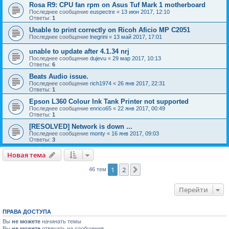
Rosa R9: CPU fan rpm on Asus Tuf Mark 1 motherboard
Последнее сообщение
euspectre
«
13 июн 2017, 12:10
Ответы:
1
Unable to print correctly on Ricoh Aficio MP C2051
Последнее сообщение
lnegrini
«
13 май 2017, 17:01
unable to update after 4.1.34 nrj
Последнее сообщение
dujevu
«
29 мар 2017, 10:13
Ответы:
6
Beats Audio issue.
Последнее сообщение
rich1974
«
26 янв 2017, 22:31
Ответы:
1
Epson L360 Colour Ink Tank Printer not supported
Последнее сообщение
enrico65
«
22 янв 2017, 00:49
Ответы:
1
[RESOLVED] Network is down ...
Последнее сообщение
monty
«
16 янв 2017, 09:03
Ответы:
3
Новая тема
1
2
След.
46 тем
Перейти
ПРАВА ДОСТУПА
Вы
не можете
начинать темы
Вы
не можете
отвечать на сообщения