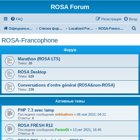
ROSA Forum
FAQ
Регистрация
Вход
П
Официальный сайт
Список форумов
Localized Forums
ROSA-Francophone
о
ROSA-Francophone
и
Форум
с
к
Marathon (ROSA LTS)
Темы:
26
ROSA Desktop
Темы:
626
Conversations d'ordre général (ROSA&non-ROSA)
Темы:
236
Активные темы
PHP 7.3 avec lamp
Последнее сообщение
mikhailnov
«
06 ноя 2022, 04:21
Ответы:
4
ROSA FRESH R12
Последнее сообщение
PastorDi
«
13 окт 2021, 16:45
Ответы:
4