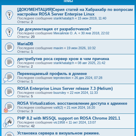
Темы
[ДОКУМЕНТАЦИЯ]Серия статей на Хабрахабр по вопросам
настройки ROSA Server Enterpise Linux
Последнее сообщение
starikhatabjch
«
15 июн 2019, 11:40
Ответы:
2
Где документация от разработчиков?
Последнее сообщение
Михайлов О. А.
«
30 янв 2018, 22:02
Ответы:
20
MariaDB
Последнее сообщение
maxim
«
19 июн 2026, 10:32
Ответы:
1
дистрибутив роса сервер хром в чем причина
Последнее сообщение
starikhatabjch
«
08 авг 2025, 21:42
Ответы:
2
Перемещаемый профиль в домене
Последнее сообщение
teprotection
«
26 дек 2024, 07:28
Ответы:
1
ROSA Enterprise Linux Server release 7.3 (Helium)
Последнее сообщение
buursley
«
22 ноя 2024, 11:33
Ответы:
5
ROSA Virtualization. восстановление доступа к админке
Последнее сообщение
va9(2)
«
21 ноя 2024, 16:20
Ответы:
3
PHP 8.2 with MSSQL support on ROSA Chrome 2021.1
Последнее сообщение
vic1958
«
11 окт 2024, 13:07
Ответы:
42
Установка сервера в визуальном режиме.