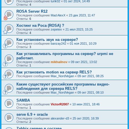
Последнее сообщение
turik02
«
01 окт 2024, 14:49
Ответы:
4
ROSA Server R12
Последнее сообщение
Mad AlexX
«
23 дек 2023, 11:47
Ответы:
6
Хостинг на Роса (ROSA) ?
Последнее сообщение
zepetex
«
21 июл 2023, 15:25
Ответы:
4
Как установить звук на сервере?
Последнее сообщение
banzay242
«
01 ноя 2021, 10:29
Ответы:
3
Как устанавливать программы на сервер? urpmi не
работает.
Последнее сообщение
mikhailnov
«
09 окт 2021, 13:02
Ответы:
1
Как установить motion на сервер RELS?
Последнее сообщение
Max_NordVegan
«
09 окт 2021, 08:25
Какие существуют российские программы видео-
наблюдения для сервера RELS?
Последнее сообщение
Max_NordVegan
«
09 окт 2021, 08:10
SAMBA
Последнее сообщение
VictorR2007
«
10 июн 2021, 18:46
Ответы:
1
serve 6.9 + oracle
Последнее сообщение
alexander-d3
«
25 окт 2020, 16:39
Ответы:
2
Zabbix сервер в составе