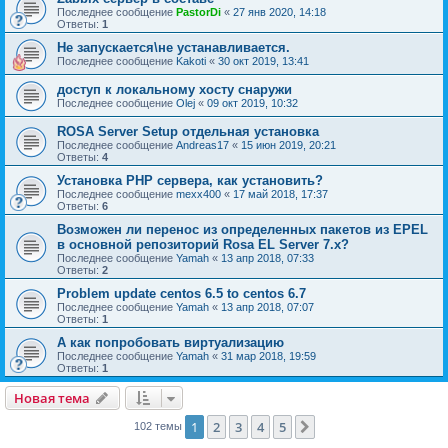
Последнее сообщение
PastorDi
«
27 янв 2020, 14:18
Ответы:
1
Не запускается\не устанавливается.
Последнее сообщение
Kakoti
«
30 окт 2019, 13:41
доступ к локальному хосту снаружи
Последнее сообщение
Olej
«
09 окт 2019, 10:32
ROSA Server Setup отдельная установка
Последнее сообщение
Andreas17
«
15 июн 2019, 20:21
Ответы:
4
Установка PHP сервера, как установить?
Последнее сообщение
mexx400
«
17 май 2018, 17:37
Ответы:
6
Возможен ли перенос из определенных пакетов из EPEL
в основной репозиторий Rosa EL Server 7.x?
Последнее сообщение
Yamah
«
13 апр 2018, 07:33
Ответы:
2
Problem update centos 6.5 to centos 6.7
Последнее сообщение
Yamah
«
13 апр 2018, 07:07
Ответы:
1
А как попробовать виртуализацию
Последнее сообщение
Yamah
«
31 мар 2018, 19:59
Ответы:
1
Новая тема
1
2
3
4
5
След.
102 темы