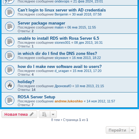
Последнее сообщение
ondevops
«
21 фев 2024, 23:01
Can't login to linux server with AD credentials
Последнее сообщение
Benjamin
«
30 май 2018, 07:58
Server package manager
Последнее сообщение
malon
«
06 янв 2015, 11:55
Ответы:
2
unable to install RDS with Rosa Server 6.5
Последнее сообщение
stones001
«
08 дек 2013, 16:31
Ответы:
1
in which dir do I find the DNS zone files?
Последнее сообщение
skywave
«
16 янв 2013, 18:22
how do I make new software avail to users?
Последнее сообщение
d_uragan
«
15 янв 2013, 17:20
Ответы:
4
holiday?
Последнее сообщение
ДроноваЮ
«
10 янв 2013, 21:15
Ответы:
14
ROSA Server Setup
Последнее сообщение
andrew.lukoshko
«
14 ноя 2012, 11:57
Ответы:
7
Новая тема
8 тем • Страница
1
из
1
Перейти