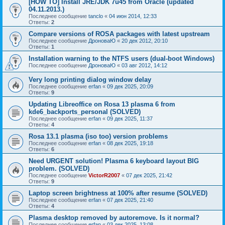
[HOW TO] Install JRE/JDK 7u45 from Oracle (updated
04.11.2013.)
Последнее сообщение
tanclo
«
04 июн 2014, 12:33
Ответы:
2
Сompare versions of ROSA packages with latest upstream
Последнее сообщение
ДроноваЮ
«
20 дек 2012, 20:10
Ответы:
1
Installation warning to the NTFS users (dual-boot Windows)
Последнее сообщение
ДроноваЮ
«
03 авг 2012, 14:12
Very long printing dialog window delay
Последнее сообщение
erfan
«
09 дек 2025, 20:09
Ответы:
9
Updating Libreoffice on Rosa 13 plasma 6 from
kde6_backports_personal (SOLVED)
Последнее сообщение
erfan
«
09 дек 2025, 11:37
Ответы:
4
Rosa 13.1 plasma (iso too) version problems
Последнее сообщение
erfan
«
08 дек 2025, 19:18
Ответы:
6
Need URGENT solution! Plasma 6 keyboard layout BIG
problem. (SOLVED)
Последнее сообщение
VictorR2007
«
07 дек 2025, 21:42
Ответы:
9
Laptop screen brightness at 100% after resume (SOLVED)
Последнее сообщение
erfan
«
07 дек 2025, 21:40
Ответы:
4
Plasma desktop removed by autoremove. Is it normal?
Последнее сообщение
erfan
«
03 дек 2025, 13:08