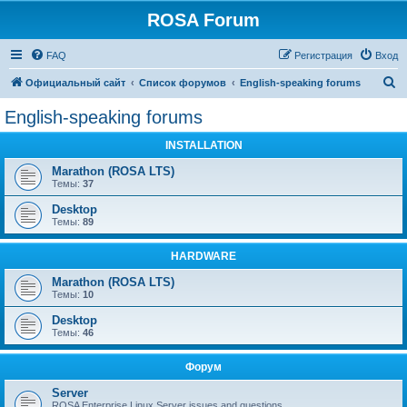
ROSA Forum
FAQ
Регистрация
Вход
П
Официальный сайт
Список форумов
English-speaking forums
о
English-speaking forums
и
INSTALLATION
с
к
Marathon (ROSA LTS)
Темы:
37
Desktop
Темы:
89
HARDWARE
Marathon (ROSA LTS)
Темы:
10
Desktop
Темы:
46
Форум
Server
ROSA Enterprise Linux Server issues and questions