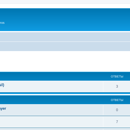
ros
ширенный поиск
ОТВЕТЫ
il)
3
ОТВЕТЫ
yer
0
7