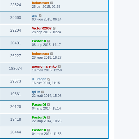
belonesox
23624
25 окт 2015, 02:28
ans
29663
03 июл 2015, 06:14
VictorR2007
29204
28 апр 2015, 10:24
PastorDi
20401
08 апр 2015, 14:17
belonesox
26227
28 мар 2015, 18:27
aponomarenko
183074
19 фев 2015, 12:58
d_uragan
29573
16 окт 2014, 11:15
rplulx
19661
22 май 2014, 15:08
PastorDi
20120
04 апр 2014, 15:14
PastorDi
19418
22 мар 2014, 10:25
PastorDi
20444
04 фев 2014, 11:56