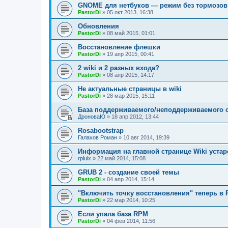
GNOME для нетбуков — режим без тормозов
PastorDi
»
05 окт 2013, 16:38
Обновления
PastorDi
»
08 май 2015, 01:01
Восстановление флешки
PastorDi
»
19 апр 2015, 00:41
2 wiki и 2 разных входа?
PastorDi
»
08 апр 2015, 14:17
Не актуальные страницы в wiki
PastorDi
»
28 мар 2015, 15:11
База поддерживаемого/неподдерживаемого
ДроноваЮ
»
18 апр 2012, 13:44
Rosabootstrap
Галахов Роман
»
10 авг 2014, 19:39
Информация на главной странице Wiki устар
rplulx
»
22 май 2014, 15:08
GRUB 2 - создание своей темы
PastorDi
»
04 апр 2014, 15:14
"Включить точку восстановления" теперь в 
PastorDi
»
22 мар 2014, 10:25
Если упала база RPM
PastorDi
»
04 фев 2014, 11:56