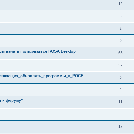
13
5
2
0
обы начать пользоваться ROSA Desktop
66
32
_желающих_обновлять_программы_в_РОСЕ
6
1
i к форуму?
11
1
17