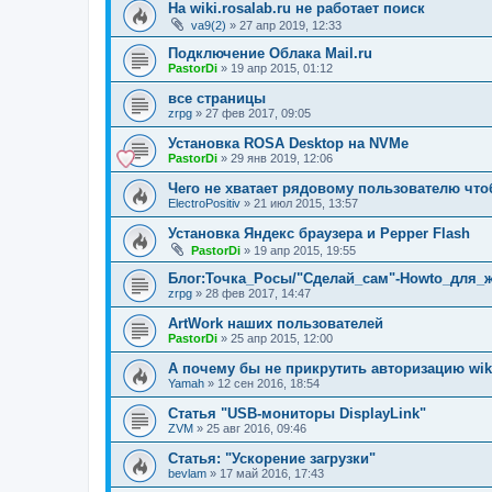
На wiki.rosalab.ru не работает поиск
va9(2)
»
27 апр 2019, 12:33
Подключение Облака Mail.ru
PastorDi
»
19 апр 2015, 01:12
все страницы
zrpg
»
27 фев 2017, 09:05
Установка ROSA Desktop на NVMe
PastorDi
»
29 янв 2019, 12:06
Чего не хватает рядовому пользователю чт
ElectroPositiv
»
21 июл 2015, 13:57
Установка Яндекс браузера и Pepper Flash
PastorDi
»
19 апр 2015, 19:55
Блог:Точка_Росы/"Сделай_сам"-Howto_для
zrpg
»
28 фев 2017, 14:47
ArtWork наших пользователей
PastorDi
»
25 апр 2015, 12:00
А почему бы не прикрутить авторизацию wik
Yamah
»
12 сен 2016, 18:54
Статья "USB-мониторы DisplayLink"
ZVM
»
25 авг 2016, 09:46
Статья: "Ускорение загрузки"
bevlam
»
17 май 2016, 17:43