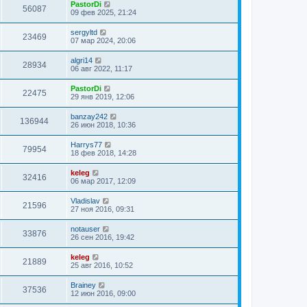
PastorDi
56087
09 фев 2025, 21:24
sergyltd
23469
07 мар 2024, 20:06
algri14
28934
06 авг 2022, 11:17
PastorDi
22475
29 янв 2019, 12:06
banzay242
136944
26 июн 2018, 10:36
Harrys77
79954
18 фев 2018, 14:28
keleg
32416
06 мар 2017, 12:09
Vladislav
21596
27 ноя 2016, 09:31
notauser
33876
26 сен 2016, 19:42
keleg
21889
25 авг 2016, 10:52
Brainey
37536
12 июн 2016, 09:00