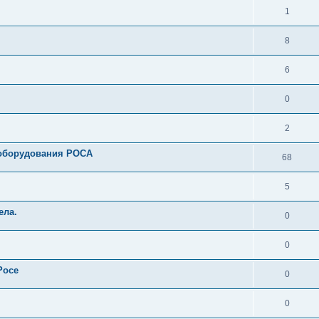
1
8
6
0
2
 оборудования РОСА
68
5
ела.
0
0
Росе
0
0