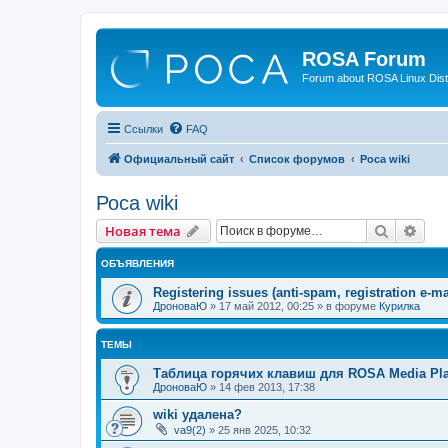
ROSA Forum
Forum about ROSA Linux Dist
Ссылки
FAQ
Официальный сайт
Список форумов
Роса wiki
Роса wiki
Поиск
Рас
Новая тема
ОБЪЯВЛЕНИЯ
Registering issues (anti-spam, registration e-ma
ДроноваЮ
»
17 май 2012, 00:25
» в форуме
Курилка
ТЕМЫ
Таблица горячих клавиш для ROSA Media Pla
ДроноваЮ
»
14 фев 2013, 17:38
wiki удалена?
va9(2)
»
25 янв 2025, 10:32