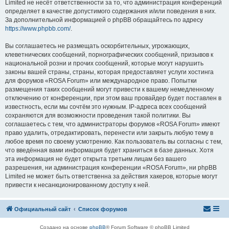
Limited не несёт ответственности за то, что администрация конференций
определяет в качестве допустимого содержания и/или поведения в них.
За дополнительной информацией о phpBB обращайтесь по адресу
https://www.phpbb.com/
.
Вы соглашаетесь не размещать оскорбительных, угрожающих,
клеветнических сообщений, порнографических сообщений, призывов к
национальной розни и прочих сообщений, которые могут нарушить
законы вашей страны, страны, которая предоставляет услуги хостинга
для форумов «ROSA Forum» или международное право. Попытки
размещения таких сообщений могут привести к вашему немедленному
отключению от конференции, при этом ваш провайдер будет поставлен в
известность, если мы сочтём это нужным. IP-адреса всех сообщений
сохраняются для возможности проведения такой политики. Вы
соглашаетесь с тем, что администраторы форумов «ROSA Forum» имеют
право удалить, отредактировать, перенести или закрыть любую тему в
любое время по своему усмотрению. Как пользователь вы согласны с тем,
что введённая вами информация будет храниться в базе данных. Хотя
эта информация не будет открыта третьим лицам без вашего
разрешения, ни администрация конференции «ROSA Forum», ни phpBB
Limited не может быть ответственна за действия хакеров, которые могут
привести к несанкционированному доступу к ней.
Официальный сайт
Список форумов
Создано на основе
phpBB
® Forum Software © phpBB Limited