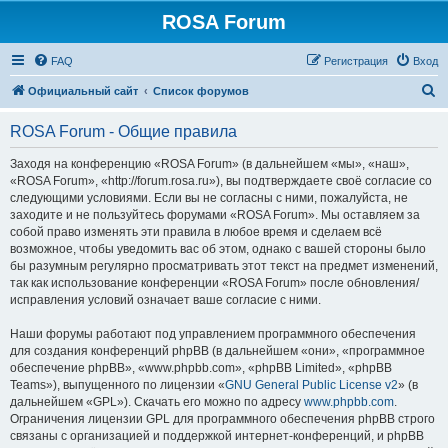
ROSA Forum
FAQ
Регистрация
Вход
П
Официальный сайт
Список форумов
о
ROSA Forum - Общие правила
и
с
Заходя на конференцию «ROSA Forum» (в дальнейшем «мы», «наш»,
«ROSA Forum», «http://forum.rosa.ru»), вы подтверждаете своё согласие со
к
следующими условиями. Если вы не согласны с ними, пожалуйста, не
заходите и не пользуйтесь форумами «ROSA Forum». Мы оставляем за
собой право изменять эти правила в любое время и сделаем всё
возможное, чтобы уведомить вас об этом, однако с вашей стороны было
бы разумным регулярно просматривать этот текст на предмет изменений,
так как использование конференции «ROSA Forum» после обновления/
исправления условий означает ваше согласие с ними.
Наши форумы работают под управлением программного обеспечения
для создания конференций phpBB (в дальнейшем «они», «программное
обеспечение phpBB», «www.phpbb.com», «phpBB Limited», «phpBB
Teams»), выпущенного по лицензии «
GNU General Public License v2
» (в
дальнейшем «GPL»). Скачать его можно по адресу
www.phpbb.com
.
Ограничения лицензии GPL для программного обеспечения phpBB строго
связаны с организацией и поддержкой интернет-конференций, и phpBB