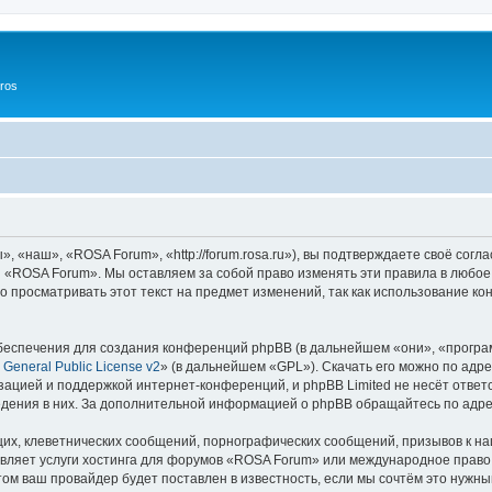
ros
«наш», «ROSA Forum», «http://forum.rosa.ru»), вы подтверждаете своё согл
и «ROSA Forum». Мы оставляем за собой право изменять эти правила в любое
о просматривать этот текст на предмет изменений, так как использование
еспечения для создания конференций phpBB (в дальнейшем «они», «програ
General Public License v2
» (в дальнейшем «GPL»). Скачать его можно по адр
зацией и поддержкой интернет-конференций, и phpBB Limited не несёт ответ
ведения в них. За дополнительной информацией о phpBB обращайтесь по адр
их, клеветнических сообщений, порнографических сообщений, призывов к на
вляет услуги хостинга для форумов «ROSA Forum» или международное право
м ваш провайдер будет поставлен в известность, если мы сочтём это нужны