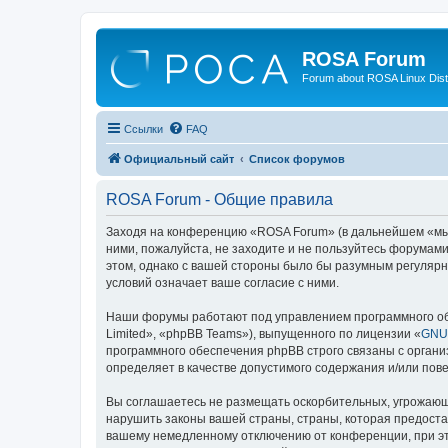
ROSA Forum
Forum about ROSA Linux Dist
Ссылки
FAQ
Официальный сайт
Список форумов
ROSA Forum - Общие правила
Заходя на конференцию «ROSA Forum» (в дальнейшем «мы», 
ними, пожалуйста, не заходите и не пользуйтесь форумам
этом, однако с вашей стороны было бы разумным регулярн
условий означает ваше согласие с ними.
Наши форумы работают под управлением программного об
Limited», «phpBB Teams»), выпущенного по лицензии «
GNU 
программного обеспечения phpBB строго связаны с органи
определяет в качестве допустимого содержания и/или по
Вы соглашаетесь не размещать оскорбительных, угрожающ
нарушить законы вашей страны, страны, которая предоста
вашему немедленному отключению от конференции, при это