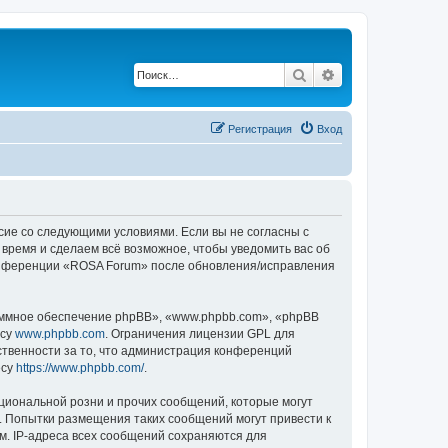
Поиск
Расширенный по
Регистрация
Вход
асие со следующими условиями. Если вы не согласны с
 время и сделаем всё возможное, чтобы уведомить вас об
 конференции «ROSA Forum» после обновления/исправления
ммное обеспечение phpBB», «www.phpbb.com», «phpBB
есу
www.phpbb.com
. Ограничения лицензии GPL для
ственности за то, что администрация конференций
есу
https://www.phpbb.com/
.
циональной розни и прочих сообщений, которые могут
. Попытки размещения таких сообщений могут привести к
м. IP-адреса всех сообщений сохраняются для