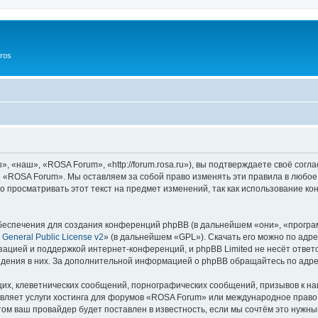
ros
«наш», «ROSA Forum», «http://forum.rosa.ru»), вы подтверждаете своё согл
и «ROSA Forum». Мы оставляем за собой право изменять эти правила в любое
о просматривать этот текст на предмет изменений, так как использование
еспечения для создания конференций phpBB (в дальнейшем «они», «програ
General Public License v2
» (в дальнейшем «GPL»). Скачать его можно по адр
зацией и поддержкой интернет-конференций, и phpBB Limited не несёт ответ
ведения в них. За дополнительной информацией о phpBB обращайтесь по адр
их, клеветнических сообщений, порнографических сообщений, призывов к на
вляет услуги хостинга для форумов «ROSA Forum» или международное право
м ваш провайдер будет поставлен в известность, если мы сочтём это нужны