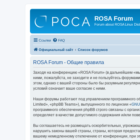
ROSA Forum
Forum about ROSA Linux Dist
Ссылки
FAQ
Официальный сайт
Список форумов
ROSA Forum - Общие правила
Заходя на конференцию «ROSA Forum» (в дальнейшем «мы», 
ними, пожалуйста, не заходите и не пользуйтесь форумам
этом, однако с вашей стороны было бы разумным регулярн
условий означает ваше согласие с ними.
Наши форумы работают под управлением программного об
Limited», «phpBB Teams»), выпущенного по лицензии «
GNU 
программного обеспечения phpBB строго связаны с органи
определяет в качестве допустимого содержания и/или по
Вы соглашаетесь не размещать оскорбительных, угрожающ
нарушить законы вашей страны, страны, которая предоста
вашему немедленному отключению от конференции, при это