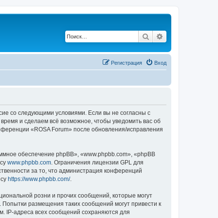
Поиск
Расширенный по
Регистрация
Вход
асие со следующими условиями. Если вы не согласны с
 время и сделаем всё возможное, чтобы уведомить вас об
 конференции «ROSA Forum» после обновления/исправления
ммное обеспечение phpBB», «www.phpbb.com», «phpBB
есу
www.phpbb.com
. Ограничения лицензии GPL для
ственности за то, что администрация конференций
есу
https://www.phpbb.com/
.
циональной розни и прочих сообщений, которые могут
. Попытки размещения таких сообщений могут привести к
м. IP-адреса всех сообщений сохраняются для