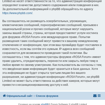
Limited не несёт ответственности за то, что администрация конференций
определяет в качестве допустимого содержания и/или поведения в них.
За дополнительной информацией о phpBB обращайтесь по адресу
https://www.phpbb.com/
.
Вы соглашаетесь не размещать оскорбительных, угрожающих,
клеветнических сообщений, порнографических сообщений, призывов к
национальной розни и прочих сообщений, которые могут нарушить
законы вашей страны, страны, которая предоставляет услуги хостинга
для форумов «ROSA Forum» или международное право. Попытки
размещения таких сообщений могут привести к вашему немедленному
отключению от конференции, при этом ваш провайдер будет поставлен в
известность, если мы сочтём это нужным. IP-адреса всех сообщений
сохраняются для возможности проведения такой политики. Вы
соглашаетесь с тем, что администраторы форумов «ROSA Forum» имеют
право удалить, отредактировать, перенести или закрыть любую тему в
любое время по своему усмотрению. Как пользователь вы согласны с тем,
что введённая вами информация будет храниться в базе данных. Хотя
эта информация не будет открыта третьим лицам без вашего
разрешения, ни администрация конференции «ROSA Forum», ни phpBB
Limited не может быть ответственна за действия хакеров, которые могут
привести к несанкционированному доступу к ней.
Официальный сайт
Список форумов
Создано на основе
phpBB
® Forum Software © phpBB Limited