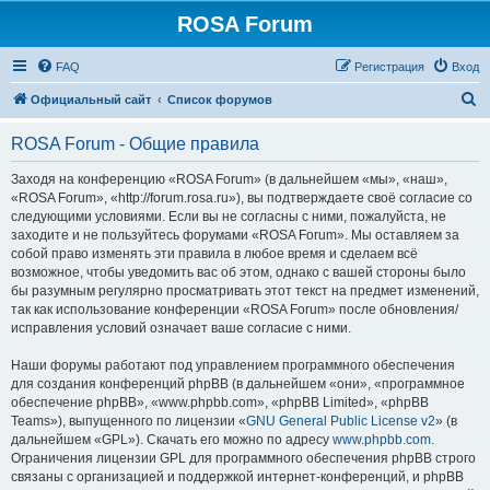
ROSA Forum
FAQ
Регистрация
Вход
П
Официальный сайт
Список форумов
о
ROSA Forum - Общие правила
и
с
Заходя на конференцию «ROSA Forum» (в дальнейшем «мы», «наш»,
«ROSA Forum», «http://forum.rosa.ru»), вы подтверждаете своё согласие со
к
следующими условиями. Если вы не согласны с ними, пожалуйста, не
заходите и не пользуйтесь форумами «ROSA Forum». Мы оставляем за
собой право изменять эти правила в любое время и сделаем всё
возможное, чтобы уведомить вас об этом, однако с вашей стороны было
бы разумным регулярно просматривать этот текст на предмет изменений,
так как использование конференции «ROSA Forum» после обновления/
исправления условий означает ваше согласие с ними.
Наши форумы работают под управлением программного обеспечения
для создания конференций phpBB (в дальнейшем «они», «программное
обеспечение phpBB», «www.phpbb.com», «phpBB Limited», «phpBB
Teams»), выпущенного по лицензии «
GNU General Public License v2
» (в
дальнейшем «GPL»). Скачать его можно по адресу
www.phpbb.com
.
Ограничения лицензии GPL для программного обеспечения phpBB строго
связаны с организацией и поддержкой интернет-конференций, и phpBB