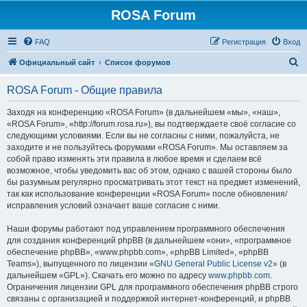
ROSA Forum
FAQ
Регистрация
Вход
П
Официальный сайт
Список форумов
о
ROSA Forum - Общие правила
и
с
Заходя на конференцию «ROSA Forum» (в дальнейшем «мы», «наш»,
«ROSA Forum», «http://forum.rosa.ru»), вы подтверждаете своё согласие со
к
следующими условиями. Если вы не согласны с ними, пожалуйста, не
заходите и не пользуйтесь форумами «ROSA Forum». Мы оставляем за
собой право изменять эти правила в любое время и сделаем всё
возможное, чтобы уведомить вас об этом, однако с вашей стороны было
бы разумным регулярно просматривать этот текст на предмет изменений,
так как использование конференции «ROSA Forum» после обновления/
исправления условий означает ваше согласие с ними.
Наши форумы работают под управлением программного обеспечения
для создания конференций phpBB (в дальнейшем «они», «программное
обеспечение phpBB», «www.phpbb.com», «phpBB Limited», «phpBB
Teams»), выпущенного по лицензии «
GNU General Public License v2
» (в
дальнейшем «GPL»). Скачать его можно по адресу
www.phpbb.com
.
Ограничения лицензии GPL для программного обеспечения phpBB строго
связаны с организацией и поддержкой интернет-конференций, и phpBB