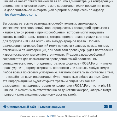
Limited не несёт ответственности за то, что администрация конференций
определяет в качестве допустимого содержания и/или поведения в них.
За дополнительной информацией о phpBB обращайтесь по адресу
https://www.phpbb.com/
.
Вы соглашаетесь не размещать оскорбительных, угрожающих,
клеветнических сообщений, порнографических сообщений, призывов к
национальной розни и прочих сообщений, которые могут нарушить
законы вашей страны, страны, которая предоставляет услуги хостинга
для форумов «ROSA Forum» или международное право. Попытки
размещения таких сообщений могут привести к вашему немедленному
отключению от конференции, при этом ваш провайдер будет поставлен в
известность, если мы сочтём это нужным. IP-адреса всех сообщений
сохраняются для возможности проведения такой политики. Вы
соглашаетесь с тем, что администраторы форумов «ROSA Forum» имеют
право удалить, отредактировать, перенести или закрыть любую тему в
любое время по своему усмотрению. Как пользователь вы согласны с тем,
что введённая вами информация будет храниться в базе данных. Хотя
эта информация не будет открыта третьим лицам без вашего
разрешения, ни администрация конференции «ROSA Forum», ни phpBB
Limited не может быть ответственна за действия хакеров, которые могут
привести к несанкционированному доступу к ней.
Официальный сайт
Список форумов
Создано на основе
phpBB
® Forum Software © phpBB Limited