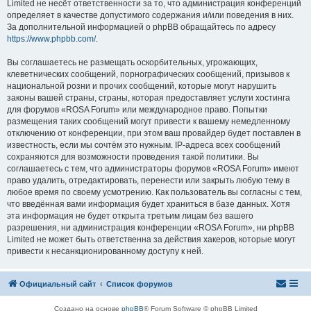
Limited не несёт ответственности за то, что администрация конференций
определяет в качестве допустимого содержания и/или поведения в них.
За дополнительной информацией о phpBB обращайтесь по адресу
https://www.phpbb.com/
.
Вы соглашаетесь не размещать оскорбительных, угрожающих,
клеветнических сообщений, порнографических сообщений, призывов к
национальной розни и прочих сообщений, которые могут нарушить
законы вашей страны, страны, которая предоставляет услуги хостинга
для форумов «ROSA Forum» или международное право. Попытки
размещения таких сообщений могут привести к вашему немедленному
отключению от конференции, при этом ваш провайдер будет поставлен в
известность, если мы сочтём это нужным. IP-адреса всех сообщений
сохраняются для возможности проведения такой политики. Вы
соглашаетесь с тем, что администраторы форумов «ROSA Forum» имеют
право удалить, отредактировать, перенести или закрыть любую тему в
любое время по своему усмотрению. Как пользователь вы согласны с тем,
что введённая вами информация будет храниться в базе данных. Хотя
эта информация не будет открыта третьим лицам без вашего
разрешения, ни администрация конференции «ROSA Forum», ни phpBB
Limited не может быть ответственна за действия хакеров, которые могут
привести к несанкционированному доступу к ней.
Официальный сайт
Список форумов
Создано на основе
phpBB
® Forum Software © phpBB Limited