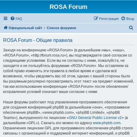
ROSA Forum
FAQ
Регистрация
Вход
П
Официальный сайт
Список форумов
о
ROSA Forum - Общие правила
и
с
Заходя на конференцию «ROSA Forum» (в дальнейшем «мы», «наш»,
«ROSA Forum», «http://forum.rosa.ru»), вы подтверждаете своё согласие со
к
следующими условиями. Если вы не согласны с ними, пожалуйста, не
заходите и не пользуйтесь форумами «ROSA Forum». Мы оставляем за
собой право изменять эти правила в любое время и сделаем всё
возможное, чтобы уведомить вас об этом, однако с вашей стороны было
бы разумным регулярно просматривать этот текст на предмет изменений,
так как использование конференции «ROSA Forum» после обновления/
исправления условий означает ваше согласие с ними.
Наши форумы работают под управлением программного обеспечения
для создания конференций phpBB (в дальнейшем «они», «программное
обеспечение phpBB», «www.phpbb.com», «phpBB Limited», «phpBB
Teams»), выпущенного по лицензии «
GNU General Public License v2
» (в
дальнейшем «GPL»). Скачать его можно по адресу
www.phpbb.com
.
Ограничения лицензии GPL для программного обеспечения phpBB строго
связаны с организацией и поддержкой интернет-конференций, и phpBB