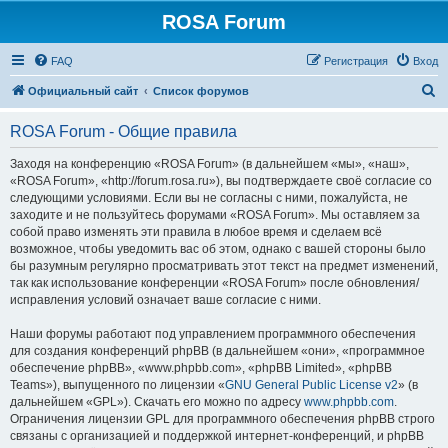
ROSA Forum
FAQ
Регистрация
Вход
П
Официальный сайт
Список форумов
о
ROSA Forum - Общие правила
и
с
Заходя на конференцию «ROSA Forum» (в дальнейшем «мы», «наш»,
«ROSA Forum», «http://forum.rosa.ru»), вы подтверждаете своё согласие со
к
следующими условиями. Если вы не согласны с ними, пожалуйста, не
заходите и не пользуйтесь форумами «ROSA Forum». Мы оставляем за
собой право изменять эти правила в любое время и сделаем всё
возможное, чтобы уведомить вас об этом, однако с вашей стороны было
бы разумным регулярно просматривать этот текст на предмет изменений,
так как использование конференции «ROSA Forum» после обновления/
исправления условий означает ваше согласие с ними.
Наши форумы работают под управлением программного обеспечения
для создания конференций phpBB (в дальнейшем «они», «программное
обеспечение phpBB», «www.phpbb.com», «phpBB Limited», «phpBB
Teams»), выпущенного по лицензии «
GNU General Public License v2
» (в
дальнейшем «GPL»). Скачать его можно по адресу
www.phpbb.com
.
Ограничения лицензии GPL для программного обеспечения phpBB строго
связаны с организацией и поддержкой интернет-конференций, и phpBB