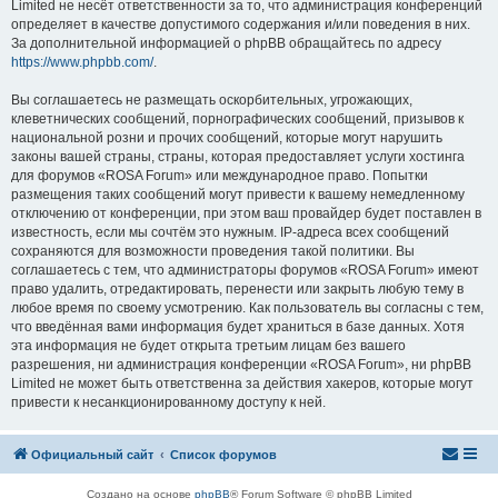
Limited не несёт ответственности за то, что администрация конференций
определяет в качестве допустимого содержания и/или поведения в них.
За дополнительной информацией о phpBB обращайтесь по адресу
https://www.phpbb.com/
.
Вы соглашаетесь не размещать оскорбительных, угрожающих,
клеветнических сообщений, порнографических сообщений, призывов к
национальной розни и прочих сообщений, которые могут нарушить
законы вашей страны, страны, которая предоставляет услуги хостинга
для форумов «ROSA Forum» или международное право. Попытки
размещения таких сообщений могут привести к вашему немедленному
отключению от конференции, при этом ваш провайдер будет поставлен в
известность, если мы сочтём это нужным. IP-адреса всех сообщений
сохраняются для возможности проведения такой политики. Вы
соглашаетесь с тем, что администраторы форумов «ROSA Forum» имеют
право удалить, отредактировать, перенести или закрыть любую тему в
любое время по своему усмотрению. Как пользователь вы согласны с тем,
что введённая вами информация будет храниться в базе данных. Хотя
эта информация не будет открыта третьим лицам без вашего
разрешения, ни администрация конференции «ROSA Forum», ни phpBB
Limited не может быть ответственна за действия хакеров, которые могут
привести к несанкционированному доступу к ней.
Официальный сайт
Список форумов
Создано на основе
phpBB
® Forum Software © phpBB Limited