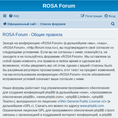
ROSA Forum
FAQ
Регистрация
Вход
П
Официальный сайт
Список форумов
о
ROSA Forum - Общие правила
и
с
Заходя на конференцию «ROSA Forum» (в дальнейшем «мы», «наш»,
«ROSA Forum», «http://forum.rosa.ru»), вы подтверждаете своё согласие со
к
следующими условиями. Если вы не согласны с ними, пожалуйста, не
заходите и не пользуйтесь форумами «ROSA Forum». Мы оставляем за
собой право изменять эти правила в любое время и сделаем всё
возможное, чтобы уведомить вас об этом, однако с вашей стороны было
бы разумным регулярно просматривать этот текст на предмет изменений,
так как использование конференции «ROSA Forum» после обновления/
исправления условий означает ваше согласие с ними.
Наши форумы работают под управлением программного обеспечения
для создания конференций phpBB (в дальнейшем «они», «программное
обеспечение phpBB», «www.phpbb.com», «phpBB Limited», «phpBB
Teams»), выпущенного по лицензии «
GNU General Public License v2
» (в
дальнейшем «GPL»). Скачать его можно по адресу
www.phpbb.com
.
Ограничения лицензии GPL для программного обеспечения phpBB строго
связаны с организацией и поддержкой интернет-конференций, и phpBB