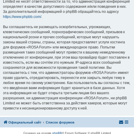
Limited не несёт ответственности за то, что администрация конференций
определяет в качестве допустимого содержания и/или поведения в них.
За дополнительной информацией о phpBB обращайтесь по адресу
https://www.phpbb.com/
.
Вы соглашаетесь не размещать оскорбительных, угрожающих,
клеветнических сообщений, порнографических сообщений, призывов к
национальной розни и прочих сообщений, которые могут нарушить
законы вашей страны, страны, которая предоставляет услуги хостинга
для форумов «ROSA Forum» или международное право. Попытки
размещения таких сообщений могут привести к вашему немедленному
отключению от конференции, при этом ваш провайдер будет поставлен в
известность, если мы сочтём это нужным. IP-адреса всех сообщений
сохраняются для возможности проведения такой политики. Вы
соглашаетесь с тем, что администраторы форумов «ROSA Forum» имеют
право удалить, отредактировать, перенести или закрыть любую тему в
любое время по своему усмотрению. Как пользователь вы согласны с тем,
что введённая вами информация будет храниться в базе данных. Хотя
эта информация не будет открыта третьим лицам без вашего
разрешения, ни администрация конференции «ROSA Forum», ни phpBB
Limited не может быть ответственна за действия хакеров, которые могут
привести к несанкционированному доступу к ней.
Официальный сайт
Список форумов
Создано на основе
phpBB
® Forum Software © phpBB Limited