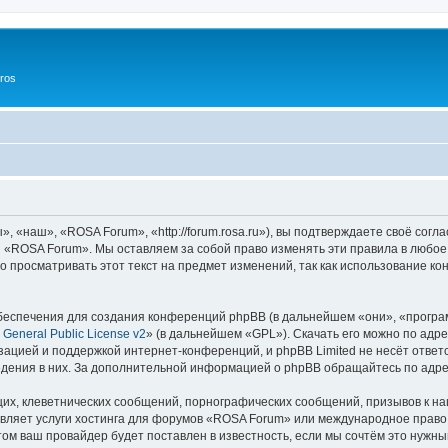
ros
«наш», «ROSA Forum», «http://forum.rosa.ru»), вы подтверждаете своё согл
и «ROSA Forum». Мы оставляем за собой право изменять эти правила в любое
о просматривать этот текст на предмет изменений, так как использование
еспечения для создания конференций phpBB (в дальнейшем «они», «програ
General Public License v2
» (в дальнейшем «GPL»). Скачать его можно по адр
зацией и поддержкой интернет-конференций, и phpBB Limited не несёт ответ
ведения в них. За дополнительной информацией о phpBB обращайтесь по адр
их, клеветнических сообщений, порнографических сообщений, призывов к на
вляет услуги хостинга для форумов «ROSA Forum» или международное право
м ваш провайдер будет поставлен в известность, если мы сочтём это нужны