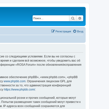
Поиск
Расширенный по
Регистрация
Вход
асие со следующими условиями. Если вы не согласны с
 время и сделаем всё возможное, чтобы уведомить вас об
 конференции «ROSA Forum» после обновления/исправления
ммное обеспечение phpBB», «www.phpbb.com», «phpBB
есу
www.phpbb.com
. Ограничения лицензии GPL для
ственности за то, что администрация конференций
есу
https://www.phpbb.com/
.
циональной розни и прочих сообщений, которые могут
. Попытки размещения таких сообщений могут привести к
м. IP-адреса всех сообщений сохраняются для