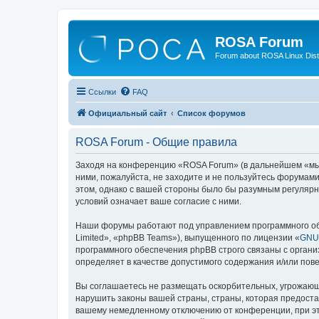
ROSA Forum
Forum about ROSA Linux Dist
Ссылки
FAQ
Официальный сайт
Список форумов
ROSA Forum - Общие правила
Заходя на конференцию «ROSA Forum» (в дальнейшем «мы», 
ними, пожалуйста, не заходите и не пользуйтесь форумам
этом, однако с вашей стороны было бы разумным регулярн
условий означает ваше согласие с ними.
Наши форумы работают под управлением программного об
Limited», «phpBB Teams»), выпущенного по лицензии «
GNU 
программного обеспечения phpBB строго связаны с органи
определяет в качестве допустимого содержания и/или по
Вы соглашаетесь не размещать оскорбительных, угрожающ
нарушить законы вашей страны, страны, которая предоста
вашему немедленному отключению от конференции, при это