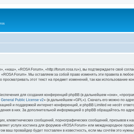
ros
«наш», «ROSA Forum», «http://forum.rosa.ru»), вы подтверждаете своё согл
и «ROSA Forum». Мы оставляем за собой право изменять эти правила в любое
о просматривать этот текст на предмет изменений, так как использование
еспечения для создания конференций phpBB (в дальнейшем «они», «програ
General Public License v2
» (в дальнейшем «GPL»). Скачать его можно по адр
зацией и поддержкой интернет-конференций, и phpBB Limited не несёт ответ
ведения в них. За дополнительной информацией о phpBB обращайтесь по адр
их, клеветнических сообщений, порнографических сообщений, призывов к на
вляет услуги хостинга для форумов «ROSA Forum» или международное право
м ваш провайдер будет поставлен в известность, если мы сочтём это нужны