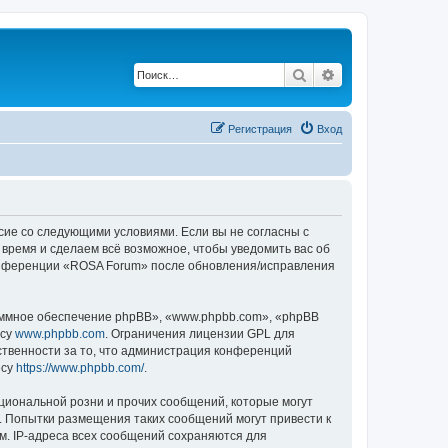
Поиск
Расширенный по
Регистрация
Вход
асие со следующими условиями. Если вы не согласны с
 время и сделаем всё возможное, чтобы уведомить вас об
 конференции «ROSA Forum» после обновления/исправления
ммное обеспечение phpBB», «www.phpbb.com», «phpBB
есу
www.phpbb.com
. Ограничения лицензии GPL для
ственности за то, что администрация конференций
есу
https://www.phpbb.com/
.
циональной розни и прочих сообщений, которые могут
. Попытки размещения таких сообщений могут привести к
м. IP-адреса всех сообщений сохраняются для