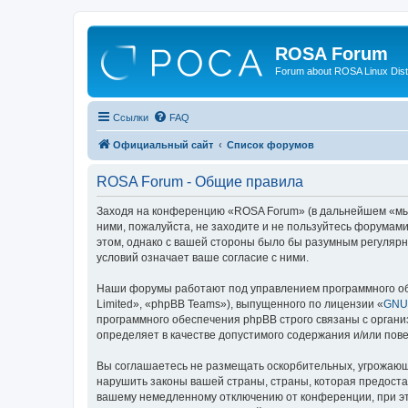
ROSA Forum
Forum about ROSA Linux Dist
Ссылки
FAQ
Официальный сайт
Список форумов
ROSA Forum - Общие правила
Заходя на конференцию «ROSA Forum» (в дальнейшем «мы», 
ними, пожалуйста, не заходите и не пользуйтесь форумам
этом, однако с вашей стороны было бы разумным регулярн
условий означает ваше согласие с ними.
Наши форумы работают под управлением программного об
Limited», «phpBB Teams»), выпущенного по лицензии «
GNU 
программного обеспечения phpBB строго связаны с органи
определяет в качестве допустимого содержания и/или по
Вы соглашаетесь не размещать оскорбительных, угрожающ
нарушить законы вашей страны, страны, которая предоста
вашему немедленному отключению от конференции, при это