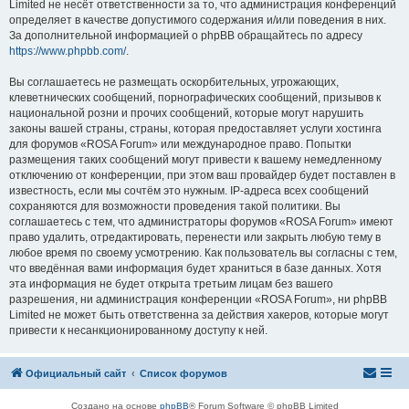
Limited не несёт ответственности за то, что администрация конференций
определяет в качестве допустимого содержания и/или поведения в них.
За дополнительной информацией о phpBB обращайтесь по адресу
https://www.phpbb.com/
.
Вы соглашаетесь не размещать оскорбительных, угрожающих,
клеветнических сообщений, порнографических сообщений, призывов к
национальной розни и прочих сообщений, которые могут нарушить
законы вашей страны, страны, которая предоставляет услуги хостинга
для форумов «ROSA Forum» или международное право. Попытки
размещения таких сообщений могут привести к вашему немедленному
отключению от конференции, при этом ваш провайдер будет поставлен в
известность, если мы сочтём это нужным. IP-адреса всех сообщений
сохраняются для возможности проведения такой политики. Вы
соглашаетесь с тем, что администраторы форумов «ROSA Forum» имеют
право удалить, отредактировать, перенести или закрыть любую тему в
любое время по своему усмотрению. Как пользователь вы согласны с тем,
что введённая вами информация будет храниться в базе данных. Хотя
эта информация не будет открыта третьим лицам без вашего
разрешения, ни администрация конференции «ROSA Forum», ни phpBB
Limited не может быть ответственна за действия хакеров, которые могут
привести к несанкционированному доступу к ней.
Официальный сайт
Список форумов
Создано на основе
phpBB
® Forum Software © phpBB Limited