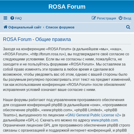
ROSA Forum
FAQ
Регистрация
Вход
П
Официальный сайт
Список форумов
о
ROSA Forum - Общие правила
и
с
Заходя на конференцию «ROSA Forum» (в дальнейшем «мы», «наш»,
«ROSA Forum», «http://forum.rosa.ru»), вы подтверждаете своё согласие со
к
следующими условиями. Если вы не согласны с ними, пожалуйста, не
заходите и не пользуйтесь форумами «ROSA Forum». Мы оставляем за
собой право изменять эти правила в любое время и сделаем всё
возможное, чтобы уведомить вас об этом, однако с вашей стороны было
бы разумным регулярно просматривать этот текст на предмет изменений,
так как использование конференции «ROSA Forum» после обновления/
исправления условий означает ваше согласие с ними.
Наши форумы работают под управлением программного обеспечения
для создания конференций phpBB (в дальнейшем «они», «программное
обеспечение phpBB», «www.phpbb.com», «phpBB Limited», «phpBB
Teams»), выпущенного по лицензии «
GNU General Public License v2
» (в
дальнейшем «GPL»). Скачать его можно по адресу
www.phpbb.com
.
Ограничения лицензии GPL для программного обеспечения phpBB строго
связаны с организацией и поддержкой интернет-конференций, и phpBB