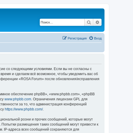
Поиск
Расширенный по
Регистрация
Вход
асие со следующими условиями. Если вы не согласны с
 время и сделаем всё возможное, чтобы уведомить вас об
 конференции «ROSA Forum» после обновления/исправления
ммное обеспечение phpBB», «www.phpbb.com», «phpBB
есу
www.phpbb.com
. Ограничения лицензии GPL для
ственности за то, что администрация конференций
есу
https://www.phpbb.com/
.
циональной розни и прочих сообщений, которые могут
. Попытки размещения таких сообщений могут привести к
м. IP-адреса всех сообщений сохраняются для