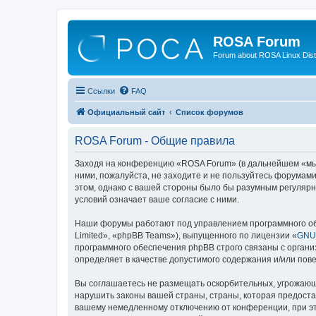
ROSA Forum
Forum about ROSA Linux Dist
Ссылки
FAQ
Официальный сайт
Список форумов
ROSA Forum - Общие правила
Заходя на конференцию «ROSA Forum» (в дальнейшем «мы», 
ними, пожалуйста, не заходите и не пользуйтесь форумам
этом, однако с вашей стороны было бы разумным регулярн
условий означает ваше согласие с ними.
Наши форумы работают под управлением программного об
Limited», «phpBB Teams»), выпущенного по лицензии «
GNU 
программного обеспечения phpBB строго связаны с органи
определяет в качестве допустимого содержания и/или по
Вы соглашаетесь не размещать оскорбительных, угрожающ
нарушить законы вашей страны, страны, которая предоста
вашему немедленному отключению от конференции, при это