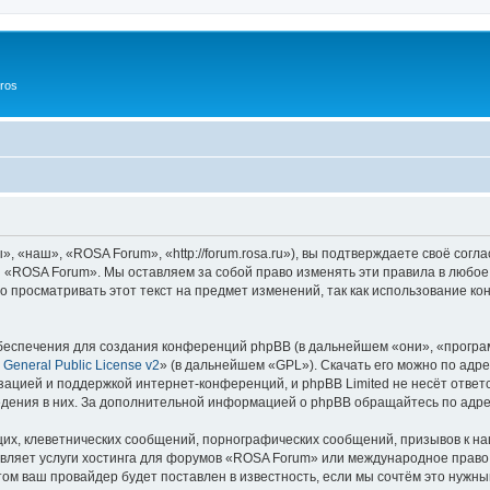
ros
«наш», «ROSA Forum», «http://forum.rosa.ru»), вы подтверждаете своё согл
и «ROSA Forum». Мы оставляем за собой право изменять эти правила в любое
о просматривать этот текст на предмет изменений, так как использование
еспечения для создания конференций phpBB (в дальнейшем «они», «програ
General Public License v2
» (в дальнейшем «GPL»). Скачать его можно по адр
зацией и поддержкой интернет-конференций, и phpBB Limited не несёт ответ
ведения в них. За дополнительной информацией о phpBB обращайтесь по адр
их, клеветнических сообщений, порнографических сообщений, призывов к на
вляет услуги хостинга для форумов «ROSA Forum» или международное право
м ваш провайдер будет поставлен в известность, если мы сочтём это нужны