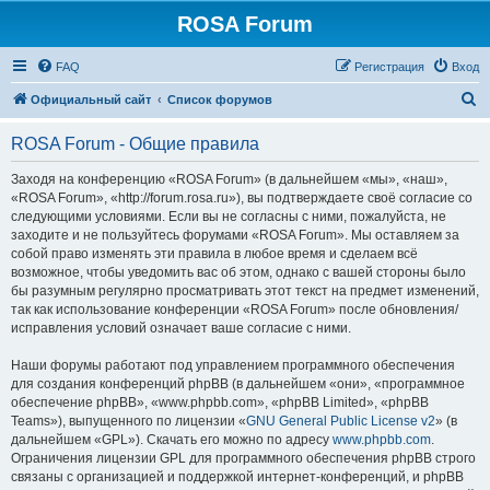
ROSA Forum
FAQ
Регистрация
Вход
П
Официальный сайт
Список форумов
о
ROSA Forum - Общие правила
и
с
Заходя на конференцию «ROSA Forum» (в дальнейшем «мы», «наш»,
«ROSA Forum», «http://forum.rosa.ru»), вы подтверждаете своё согласие со
к
следующими условиями. Если вы не согласны с ними, пожалуйста, не
заходите и не пользуйтесь форумами «ROSA Forum». Мы оставляем за
собой право изменять эти правила в любое время и сделаем всё
возможное, чтобы уведомить вас об этом, однако с вашей стороны было
бы разумным регулярно просматривать этот текст на предмет изменений,
так как использование конференции «ROSA Forum» после обновления/
исправления условий означает ваше согласие с ними.
Наши форумы работают под управлением программного обеспечения
для создания конференций phpBB (в дальнейшем «они», «программное
обеспечение phpBB», «www.phpbb.com», «phpBB Limited», «phpBB
Teams»), выпущенного по лицензии «
GNU General Public License v2
» (в
дальнейшем «GPL»). Скачать его можно по адресу
www.phpbb.com
.
Ограничения лицензии GPL для программного обеспечения phpBB строго
связаны с организацией и поддержкой интернет-конференций, и phpBB