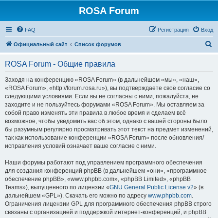
ROSA Forum
FAQ
Регистрация
Вход
П
Официальный сайт
Список форумов
о
ROSA Forum - Общие правила
и
с
Заходя на конференцию «ROSA Forum» (в дальнейшем «мы», «наш»,
«ROSA Forum», «http://forum.rosa.ru»), вы подтверждаете своё согласие со
к
следующими условиями. Если вы не согласны с ними, пожалуйста, не
заходите и не пользуйтесь форумами «ROSA Forum». Мы оставляем за
собой право изменять эти правила в любое время и сделаем всё
возможное, чтобы уведомить вас об этом, однако с вашей стороны было
бы разумным регулярно просматривать этот текст на предмет изменений,
так как использование конференции «ROSA Forum» после обновления/
исправления условий означает ваше согласие с ними.
Наши форумы работают под управлением программного обеспечения
для создания конференций phpBB (в дальнейшем «они», «программное
обеспечение phpBB», «www.phpbb.com», «phpBB Limited», «phpBB
Teams»), выпущенного по лицензии «
GNU General Public License v2
» (в
дальнейшем «GPL»). Скачать его можно по адресу
www.phpbb.com
.
Ограничения лицензии GPL для программного обеспечения phpBB строго
связаны с организацией и поддержкой интернет-конференций, и phpBB