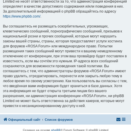
Limited не несёт ответственности за то, что администрация конференций
определяет в качестве допустимого содержания и/или поведения в них.
За дополнительной информацией о phpBB обращайтесь по адресу
https://www.phpbb.com/
.
Вы соглашаетесь не размещать оскорбительных, угрожающих,
клеветнических сообщений, порнографических сообщений, призывов к
национальной розни и прочих сообщений, которые могут нарушить
законы вашей страны, страны, которая предоставляет услуги хостинга
для форумов «ROSA Forum» или международное право. Попытки
размещения таких сообщений могут привести к вашему немедленному
отключению от конференции, при этом ваш провайдер будет поставлен в
известность, если мы сочтём это нужным. IP-адреса всех сообщений
сохраняются для возможности проведения такой политики. Вы
соглашаетесь с тем, что администраторы форумов «ROSA Forum» имеют
право удалить, отредактировать, перенести или закрыть любую тему в
любое время по своему усмотрению. Как пользователь вы согласны с тем,
что введённая вами информация будет храниться в базе данных. Хотя
эта информация не будет открыта третьим лицам без вашего
разрешения, ни администрация конференции «ROSA Forum», ни phpBB
Limited не может быть ответственна за действия хакеров, которые могут
привести к несанкционированному доступу к ней.
Официальный сайт
Список форумов
Создано на основе
phpBB
® Forum Software © phpBB Limited