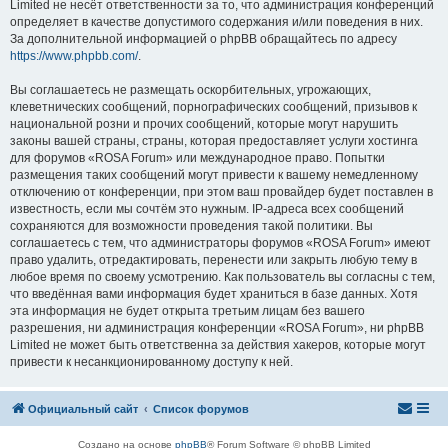
Limited не несёт ответственности за то, что администрация конференций
определяет в качестве допустимого содержания и/или поведения в них.
За дополнительной информацией о phpBB обращайтесь по адресу
https://www.phpbb.com/
.
Вы соглашаетесь не размещать оскорбительных, угрожающих,
клеветнических сообщений, порнографических сообщений, призывов к
национальной розни и прочих сообщений, которые могут нарушить
законы вашей страны, страны, которая предоставляет услуги хостинга
для форумов «ROSA Forum» или международное право. Попытки
размещения таких сообщений могут привести к вашему немедленному
отключению от конференции, при этом ваш провайдер будет поставлен в
известность, если мы сочтём это нужным. IP-адреса всех сообщений
сохраняются для возможности проведения такой политики. Вы
соглашаетесь с тем, что администраторы форумов «ROSA Forum» имеют
право удалить, отредактировать, перенести или закрыть любую тему в
любое время по своему усмотрению. Как пользователь вы согласны с тем,
что введённая вами информация будет храниться в базе данных. Хотя
эта информация не будет открыта третьим лицам без вашего
разрешения, ни администрация конференции «ROSA Forum», ни phpBB
Limited не может быть ответственна за действия хакеров, которые могут
привести к несанкционированному доступу к ней.
Официальный сайт
Список форумов
Создано на основе
phpBB
® Forum Software © phpBB Limited