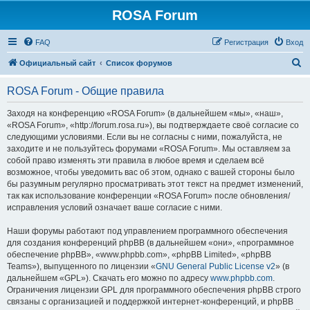
ROSA Forum
FAQ
Регистрация
Вход
П
Официальный сайт
Список форумов
о
ROSA Forum - Общие правила
и
с
Заходя на конференцию «ROSA Forum» (в дальнейшем «мы», «наш»,
«ROSA Forum», «http://forum.rosa.ru»), вы подтверждаете своё согласие со
к
следующими условиями. Если вы не согласны с ними, пожалуйста, не
заходите и не пользуйтесь форумами «ROSA Forum». Мы оставляем за
собой право изменять эти правила в любое время и сделаем всё
возможное, чтобы уведомить вас об этом, однако с вашей стороны было
бы разумным регулярно просматривать этот текст на предмет изменений,
так как использование конференции «ROSA Forum» после обновления/
исправления условий означает ваше согласие с ними.
Наши форумы работают под управлением программного обеспечения
для создания конференций phpBB (в дальнейшем «они», «программное
обеспечение phpBB», «www.phpbb.com», «phpBB Limited», «phpBB
Teams»), выпущенного по лицензии «
GNU General Public License v2
» (в
дальнейшем «GPL»). Скачать его можно по адресу
www.phpbb.com
.
Ограничения лицензии GPL для программного обеспечения phpBB строго
связаны с организацией и поддержкой интернет-конференций, и phpBB