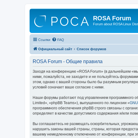
ROSA Forum
Forum about ROSA Linux Dist
Ссылки
FAQ
Официальный сайт
Список форумов
ROSA Forum - Общие правила
Заходя на конференцию «ROSA Forum» (в дальнейшем «мы», 
ними, пожалуйста, не заходите и не пользуйтесь форумам
этом, однако с вашей стороны было бы разумным регулярн
условий означает ваше согласие с ними.
Наши форумы работают под управлением программного об
Limited», «phpBB Teams»), выпущенного по лицензии «
GNU 
программного обеспечения phpBB строго связаны с органи
определяет в качестве допустимого содержания и/или по
Вы соглашаетесь не размещать оскорбительных, угрожающ
нарушить законы вашей страны, страны, которая предоста
вашему немедленному отключению от конференции, при это