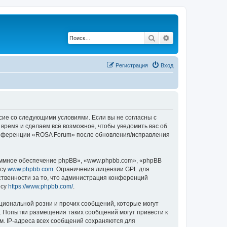
Поиск
Расширенный по
Регистрация
Вход
асие со следующими условиями. Если вы не согласны с
 время и сделаем всё возможное, чтобы уведомить вас об
 конференции «ROSA Forum» после обновления/исправления
ммное обеспечение phpBB», «www.phpbb.com», «phpBB
есу
www.phpbb.com
. Ограничения лицензии GPL для
ственности за то, что администрация конференций
есу
https://www.phpbb.com/
.
циональной розни и прочих сообщений, которые могут
. Попытки размещения таких сообщений могут привести к
м. IP-адреса всех сообщений сохраняются для