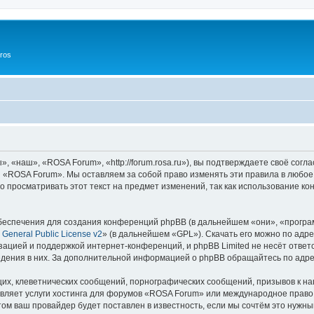
ros
«наш», «ROSA Forum», «http://forum.rosa.ru»), вы подтверждаете своё согл
и «ROSA Forum». Мы оставляем за собой право изменять эти правила в любое
о просматривать этот текст на предмет изменений, так как использование
еспечения для создания конференций phpBB (в дальнейшем «они», «програ
General Public License v2
» (в дальнейшем «GPL»). Скачать его можно по адр
зацией и поддержкой интернет-конференций, и phpBB Limited не несёт ответ
ведения в них. За дополнительной информацией о phpBB обращайтесь по адр
их, клеветнических сообщений, порнографических сообщений, призывов к на
вляет услуги хостинга для форумов «ROSA Forum» или международное право
м ваш провайдер будет поставлен в известность, если мы сочтём это нужны