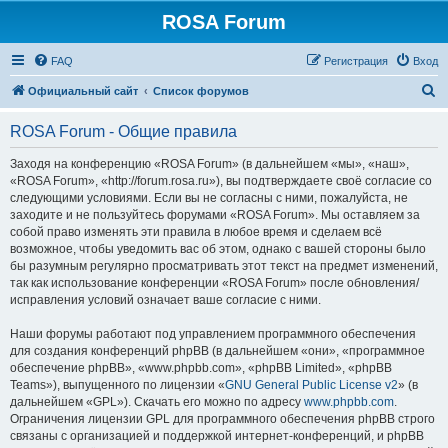
ROSA Forum
FAQ
Регистрация
Вход
П
Официальный сайт
Список форумов
о
ROSA Forum - Общие правила
и
с
Заходя на конференцию «ROSA Forum» (в дальнейшем «мы», «наш»,
«ROSA Forum», «http://forum.rosa.ru»), вы подтверждаете своё согласие со
к
следующими условиями. Если вы не согласны с ними, пожалуйста, не
заходите и не пользуйтесь форумами «ROSA Forum». Мы оставляем за
собой право изменять эти правила в любое время и сделаем всё
возможное, чтобы уведомить вас об этом, однако с вашей стороны было
бы разумным регулярно просматривать этот текст на предмет изменений,
так как использование конференции «ROSA Forum» после обновления/
исправления условий означает ваше согласие с ними.
Наши форумы работают под управлением программного обеспечения
для создания конференций phpBB (в дальнейшем «они», «программное
обеспечение phpBB», «www.phpbb.com», «phpBB Limited», «phpBB
Teams»), выпущенного по лицензии «
GNU General Public License v2
» (в
дальнейшем «GPL»). Скачать его можно по адресу
www.phpbb.com
.
Ограничения лицензии GPL для программного обеспечения phpBB строго
связаны с организацией и поддержкой интернет-конференций, и phpBB