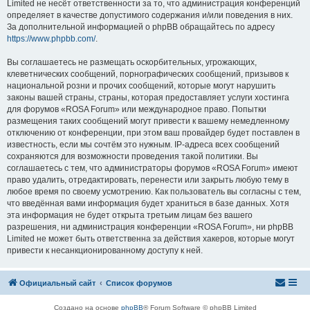
Limited не несёт ответственности за то, что администрация конференций
определяет в качестве допустимого содержания и/или поведения в них.
За дополнительной информацией о phpBB обращайтесь по адресу
https://www.phpbb.com/
.
Вы соглашаетесь не размещать оскорбительных, угрожающих,
клеветнических сообщений, порнографических сообщений, призывов к
национальной розни и прочих сообщений, которые могут нарушить
законы вашей страны, страны, которая предоставляет услуги хостинга
для форумов «ROSA Forum» или международное право. Попытки
размещения таких сообщений могут привести к вашему немедленному
отключению от конференции, при этом ваш провайдер будет поставлен в
известность, если мы сочтём это нужным. IP-адреса всех сообщений
сохраняются для возможности проведения такой политики. Вы
соглашаетесь с тем, что администраторы форумов «ROSA Forum» имеют
право удалить, отредактировать, перенести или закрыть любую тему в
любое время по своему усмотрению. Как пользователь вы согласны с тем,
что введённая вами информация будет храниться в базе данных. Хотя
эта информация не будет открыта третьим лицам без вашего
разрешения, ни администрация конференции «ROSA Forum», ни phpBB
Limited не может быть ответственна за действия хакеров, которые могут
привести к несанкционированному доступу к ней.
Официальный сайт
Список форумов
Создано на основе
phpBB
® Forum Software © phpBB Limited