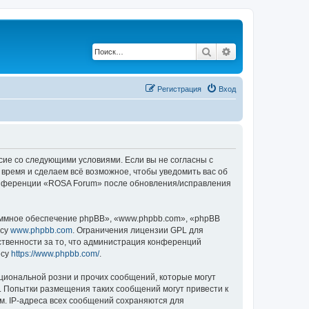
Поиск
Расширенный по
Регистрация
Вход
асие со следующими условиями. Если вы не согласны с
 время и сделаем всё возможное, чтобы уведомить вас об
 конференции «ROSA Forum» после обновления/исправления
ммное обеспечение phpBB», «www.phpbb.com», «phpBB
есу
www.phpbb.com
. Ограничения лицензии GPL для
ственности за то, что администрация конференций
есу
https://www.phpbb.com/
.
циональной розни и прочих сообщений, которые могут
. Попытки размещения таких сообщений могут привести к
м. IP-адреса всех сообщений сохраняются для