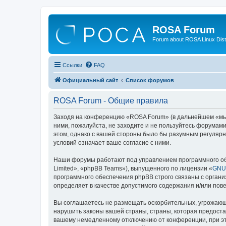
ROSA Forum
Forum about ROSA Linux Dist
Ссылки
FAQ
Официальный сайт
Список форумов
ROSA Forum - Общие правила
Заходя на конференцию «ROSA Forum» (в дальнейшем «мы», 
ними, пожалуйста, не заходите и не пользуйтесь форумам
этом, однако с вашей стороны было бы разумным регулярн
условий означает ваше согласие с ними.
Наши форумы работают под управлением программного об
Limited», «phpBB Teams»), выпущенного по лицензии «
GNU 
программного обеспечения phpBB строго связаны с органи
определяет в качестве допустимого содержания и/или по
Вы соглашаетесь не размещать оскорбительных, угрожающ
нарушить законы вашей страны, страны, которая предоста
вашему немедленному отключению от конференции, при это