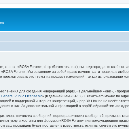
ros
«наш», «ROSA Forum», «http://forum.rosa.ru»), вы подтверждаете своё согл
и «ROSA Forum». Мы оставляем за собой право изменять эти правила в любое
о просматривать этот текст на предмет изменений, так как использование
еспечения для создания конференций phpBB (в дальнейшем «они», «програ
General Public License v2
» (в дальнейшем «GPL»). Скачать его можно по адр
зацией и поддержкой интернет-конференций, и phpBB Limited не несёт ответ
ведения в них. За дополнительной информацией о phpBB обращайтесь по адр
их, клеветнических сообщений, порнографических сообщений, призывов к на
вляет услуги хостинга для форумов «ROSA Forum» или международное право
м ваш провайдер будет поставлен в известность, если мы сочтём это нужны