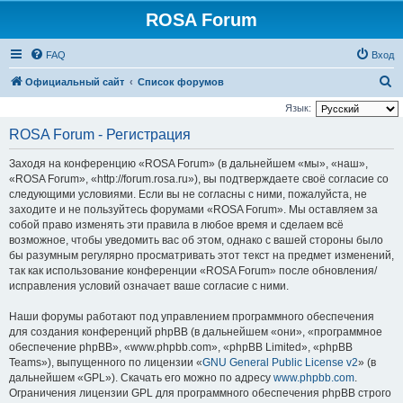
ROSA Forum
FAQ
Вход
П
Официальный сайт
Список форумов
о
Язык:
и
ROSA Forum - Регистрация
с
Заходя на конференцию «ROSA Forum» (в дальнейшем «мы», «наш»,
к
«ROSA Forum», «http://forum.rosa.ru»), вы подтверждаете своё согласие со
следующими условиями. Если вы не согласны с ними, пожалуйста, не
заходите и не пользуйтесь форумами «ROSA Forum». Мы оставляем за
собой право изменять эти правила в любое время и сделаем всё
возможное, чтобы уведомить вас об этом, однако с вашей стороны было
бы разумным регулярно просматривать этот текст на предмет изменений,
так как использование конференции «ROSA Forum» после обновления/
исправления условий означает ваше согласие с ними.
Наши форумы работают под управлением программного обеспечения
для создания конференций phpBB (в дальнейшем «они», «программное
обеспечение phpBB», «www.phpbb.com», «phpBB Limited», «phpBB
Teams»), выпущенного по лицензии «
GNU General Public License v2
» (в
дальнейшем «GPL»). Скачать его можно по адресу
www.phpbb.com
.
Ограничения лицензии GPL для программного обеспечения phpBB строго