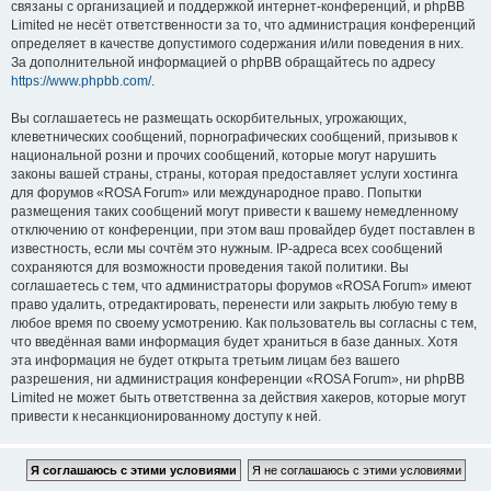
связаны с организацией и поддержкой интернет-конференций, и phpBB
Limited не несёт ответственности за то, что администрация конференций
определяет в качестве допустимого содержания и/или поведения в них.
За дополнительной информацией о phpBB обращайтесь по адресу
https://www.phpbb.com/
.
Вы соглашаетесь не размещать оскорбительных, угрожающих,
клеветнических сообщений, порнографических сообщений, призывов к
национальной розни и прочих сообщений, которые могут нарушить
законы вашей страны, страны, которая предоставляет услуги хостинга
для форумов «ROSA Forum» или международное право. Попытки
размещения таких сообщений могут привести к вашему немедленному
отключению от конференции, при этом ваш провайдер будет поставлен в
известность, если мы сочтём это нужным. IP-адреса всех сообщений
сохраняются для возможности проведения такой политики. Вы
соглашаетесь с тем, что администраторы форумов «ROSA Forum» имеют
право удалить, отредактировать, перенести или закрыть любую тему в
любое время по своему усмотрению. Как пользователь вы согласны с тем,
что введённая вами информация будет храниться в базе данных. Хотя
эта информация не будет открыта третьим лицам без вашего
разрешения, ни администрация конференции «ROSA Forum», ни phpBB
Limited не может быть ответственна за действия хакеров, которые могут
привести к несанкционированному доступу к ней.