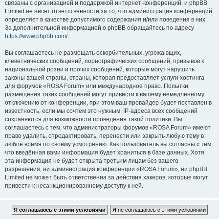
связаны с организацией и поддержкой интернет-конференций, и phpBB
Limited не несёт ответственности за то, что администрация конференций
определяет в качестве допустимого содержания и/или поведения в них.
За дополнительной информацией о phpBB обращайтесь по адресу
https://www.phpbb.com/
.
Вы соглашаетесь не размещать оскорбительных, угрожающих,
клеветнических сообщений, порнографических сообщений, призывов к
национальной розни и прочих сообщений, которые могут нарушить
законы вашей страны, страны, которая предоставляет услуги хостинга
для форумов «ROSA Forum» или международное право. Попытки
размещения таких сообщений могут привести к вашему немедленному
отключению от конференции, при этом ваш провайдер будет поставлен в
известность, если мы сочтём это нужным. IP-адреса всех сообщений
сохраняются для возможности проведения такой политики. Вы
соглашаетесь с тем, что администраторы форумов «ROSA Forum» имеют
право удалить, отредактировать, перенести или закрыть любую тему в
любое время по своему усмотрению. Как пользователь вы согласны с тем,
что введённая вами информация будет храниться в базе данных. Хотя
эта информация не будет открыта третьим лицам без вашего
разрешения, ни администрация конференции «ROSA Forum», ни phpBB
Limited не может быть ответственна за действия хакеров, которые могут
привести к несанкционированному доступу к ней.