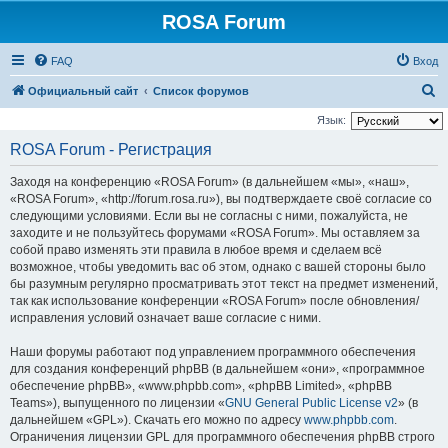
ROSA Forum
FAQ
Вход
П
Официальный сайт
Список форумов
о
Язык:
и
ROSA Forum - Регистрация
с
Заходя на конференцию «ROSA Forum» (в дальнейшем «мы», «наш»,
к
«ROSA Forum», «http://forum.rosa.ru»), вы подтверждаете своё согласие со
следующими условиями. Если вы не согласны с ними, пожалуйста, не
заходите и не пользуйтесь форумами «ROSA Forum». Мы оставляем за
собой право изменять эти правила в любое время и сделаем всё
возможное, чтобы уведомить вас об этом, однако с вашей стороны было
бы разумным регулярно просматривать этот текст на предмет изменений,
так как использование конференции «ROSA Forum» после обновления/
исправления условий означает ваше согласие с ними.
Наши форумы работают под управлением программного обеспечения
для создания конференций phpBB (в дальнейшем «они», «программное
обеспечение phpBB», «www.phpbb.com», «phpBB Limited», «phpBB
Teams»), выпущенного по лицензии «
GNU General Public License v2
» (в
дальнейшем «GPL»). Скачать его можно по адресу
www.phpbb.com
.
Ограничения лицензии GPL для программного обеспечения phpBB строго