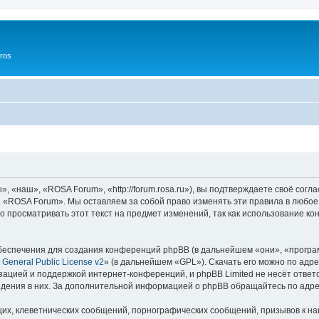
ros
«наш», «ROSA Forum», «http://forum.rosa.ru»), вы подтверждаете своё согл
и «ROSA Forum». Мы оставляем за собой право изменять эти правила в любое
о просматривать этот текст на предмет изменений, так как использование
еспечения для создания конференций phpBB (в дальнейшем «они», «програ
General Public License v2
» (в дальнейшем «GPL»). Скачать его можно по адр
зацией и поддержкой интернет-конференций, и phpBB Limited не несёт ответ
ведения в них. За дополнительной информацией о phpBB обращайтесь по адр
их, клеветнических сообщений, порнографических сообщений, призывов к на