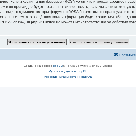
вляет услуги хостинга для форумов «ROSA Forum» или международное право
м ваш провайдер будет поставлен в известность, если мы сочтём это нужны
 с тем, что администраторы форумов «ROSA Forum» имеют право удалить, от
согласны с тем, что введённая вами информация будет храниться в базе дан
OSA Forum», ни phpBB Limited не может быть ответственна за действия хаке
Связаться
Создано на основе
phpBB
® Forum Software © phpBB Limited
Русская поддержка phpBB
Конфиденциальность
|
Правила