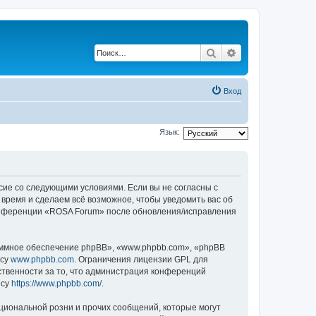
Поиск
Расширенный по
Вход
Язык:
асие со следующими условиями. Если вы не согласны с
 время и сделаем всё возможное, чтобы уведомить вас об
 конференции «ROSA Forum» после обновления/исправления
ммное обеспечение phpBB», «www.phpbb.com», «phpBB
есу
www.phpbb.com
. Ограничения лицензии GPL для
ственности за то, что администрация конференций
есу
https://www.phpbb.com/
.
циональной розни и прочих сообщений, которые могут