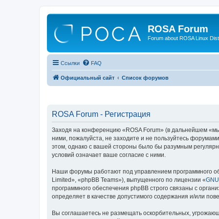
ROSA Forum
Forum about ROSA Linux Dist
Ссылки
FAQ
Официальный сайт
Список форумов
ROSA Forum - Регистрация
Заходя на конференцию «ROSA Forum» (в дальнейшем «мы», 
ними, пожалуйста, не заходите и не пользуйтесь форумам
этом, однако с вашей стороны было бы разумным регулярн
условий означает ваше согласие с ними.
Наши форумы работают под управлением программного об
Limited», «phpBB Teams»), выпущенного по лицензии «
GNU 
программного обеспечения phpBB строго связаны с органи
определяет в качестве допустимого содержания и/или по
Вы соглашаетесь не размещать оскорбительных, угрожающ