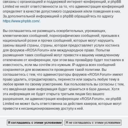
связаны с организацией и поддержкой интернет-конференций, и phpBB
Limited не несёт ответственности за то, что администрация конференций
определяет в качестве допустимого содержания и/или поведения в них.
За дополнительной информацией о phpBB обращайтесь по адресу
https://www.phpbb.com/
.
Вы соглашаетесь не размещать оскорбительных, угрожающих,
клеветнических сообщений, порнографических сообщений, призывов к
национальной розни и прочих сообщений, которые могут нарушить
законы вашей страны, страны, которая предоставляет услуги хостинга
для форумов «ROSA Forum» или международное право. Попытки
размещения таких сообщений могут привести к вашему немедленному
отключению от конференции, при этом ваш провайдер будет поставлен в
известность, если мы сочтём это нужным. IP-адреса всех сообщений
сохраняются для возможности проведения такой политики. Вы
соглашаетесь с тем, что администраторы форумов «ROSA Forum» имеют
право удалить, отредактировать, перенести или закрыть любую тему в
любое время по своему усмотрению. Как пользователь вы согласны с тем,
что введённая вами информация будет храниться в базе данных. Хотя
эта информация не будет открыта третьим лицам без вашего
разрешения, ни администрация конференции «ROSA Forum», ни phpBB
Limited не может быть ответственна за действия хакеров, которые могут
привести к несанкционированному доступу к ней.