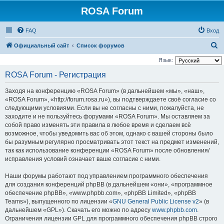
ROSA Forum
FAQ
Вход
П
Официальный сайт
Список форумов
о
Язык:
и
ROSA Forum - Регистрация
с
Заходя на конференцию «ROSA Forum» (в дальнейшем «мы», «наш»,
к
«ROSA Forum», «http://forum.rosa.ru»), вы подтверждаете своё согласие со
следующими условиями. Если вы не согласны с ними, пожалуйста, не
заходите и не пользуйтесь форумами «ROSA Forum». Мы оставляем за
собой право изменять эти правила в любое время и сделаем всё
возможное, чтобы уведомить вас об этом, однако с вашей стороны было
бы разумным регулярно просматривать этот текст на предмет изменений,
так как использование конференции «ROSA Forum» после обновления/
исправления условий означает ваше согласие с ними.
Наши форумы работают под управлением программного обеспечения
для создания конференций phpBB (в дальнейшем «они», «программное
обеспечение phpBB», «www.phpbb.com», «phpBB Limited», «phpBB
Teams»), выпущенного по лицензии «
GNU General Public License v2
» (в
дальнейшем «GPL»). Скачать его можно по адресу
www.phpbb.com
.
Ограничения лицензии GPL для программного обеспечения phpBB строго