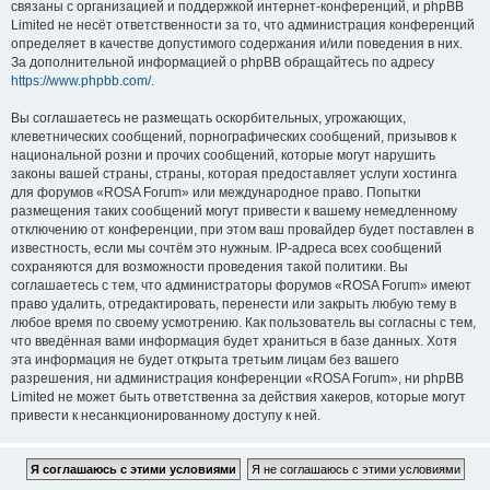
связаны с организацией и поддержкой интернет-конференций, и phpBB
Limited не несёт ответственности за то, что администрация конференций
определяет в качестве допустимого содержания и/или поведения в них.
За дополнительной информацией о phpBB обращайтесь по адресу
https://www.phpbb.com/
.
Вы соглашаетесь не размещать оскорбительных, угрожающих,
клеветнических сообщений, порнографических сообщений, призывов к
национальной розни и прочих сообщений, которые могут нарушить
законы вашей страны, страны, которая предоставляет услуги хостинга
для форумов «ROSA Forum» или международное право. Попытки
размещения таких сообщений могут привести к вашему немедленному
отключению от конференции, при этом ваш провайдер будет поставлен в
известность, если мы сочтём это нужным. IP-адреса всех сообщений
сохраняются для возможности проведения такой политики. Вы
соглашаетесь с тем, что администраторы форумов «ROSA Forum» имеют
право удалить, отредактировать, перенести или закрыть любую тему в
любое время по своему усмотрению. Как пользователь вы согласны с тем,
что введённая вами информация будет храниться в базе данных. Хотя
эта информация не будет открыта третьим лицам без вашего
разрешения, ни администрация конференции «ROSA Forum», ни phpBB
Limited не может быть ответственна за действия хакеров, которые могут
привести к несанкционированному доступу к ней.