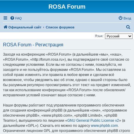
ROSA Forum
FAQ
Вход
П
Официальный сайт
Список форумов
о
Язык:
и
ROSA Forum - Регистрация
с
Заходя на конференцию «ROSA Forum» (в дальнейшем «мы», «наш»,
к
«ROSA Forum», «http://forum.rosa.ru»), вы подтверждаете своё согласие со
следующими условиями. Если вы не согласны с ними, пожалуйста, не
заходите и не пользуйтесь форумами «ROSA Forum». Мы оставляем за
собой право изменять эти правила в любое время и сделаем всё
возможное, чтобы уведомить вас об этом, однако с вашей стороны было
бы разумным регулярно просматривать этот текст на предмет изменений,
так как использование конференции «ROSA Forum» после обновления/
исправления условий означает ваше согласие с ними.
Наши форумы работают под управлением программного обеспечения
для создания конференций phpBB (в дальнейшем «они», «программное
обеспечение phpBB», «www.phpbb.com», «phpBB Limited», «phpBB
Teams»), выпущенного по лицензии «
GNU General Public License v2
» (в
дальнейшем «GPL»). Скачать его можно по адресу
www.phpbb.com
.
Ограничения лицензии GPL для программного обеспечения phpBB строго