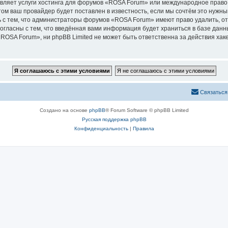
вляет услуги хостинга для форумов «ROSA Forum» или международное право
м ваш провайдер будет поставлен в известность, если мы сочтём это нужны
 с тем, что администраторы форумов «ROSA Forum» имеют право удалить, от
согласны с тем, что введённая вами информация будет храниться в базе дан
OSA Forum», ни phpBB Limited не может быть ответственна за действия хаке
Связаться
Создано на основе
phpBB
® Forum Software © phpBB Limited
Русская поддержка phpBB
Конфиденциальность
|
Правила