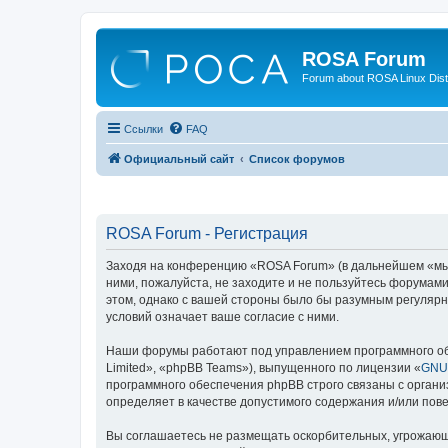
ROSA Forum
Forum about ROSA Linux Dist
Ссылки
FAQ
Официальный сайт
Список форумов
ROSA Forum - Регистрация
Заходя на конференцию «ROSA Forum» (в дальнейшем «мы», 
ними, пожалуйста, не заходите и не пользуйтесь форумам
этом, однако с вашей стороны было бы разумным регулярн
условий означает ваше согласие с ними.
Наши форумы работают под управлением программного об
Limited», «phpBB Teams»), выпущенного по лицензии «
GNU 
программного обеспечения phpBB строго связаны с органи
определяет в качестве допустимого содержания и/или по
Вы соглашаетесь не размещать оскорбительных, угрожающ