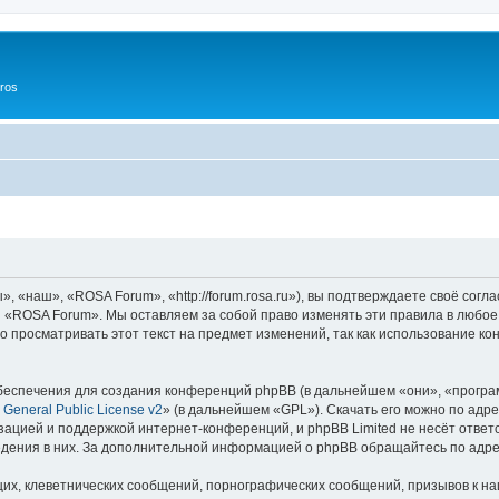
ros
«наш», «ROSA Forum», «http://forum.rosa.ru»), вы подтверждаете своё согл
и «ROSA Forum». Мы оставляем за собой право изменять эти правила в любое
о просматривать этот текст на предмет изменений, так как использование
еспечения для создания конференций phpBB (в дальнейшем «они», «програ
General Public License v2
» (в дальнейшем «GPL»). Скачать его можно по адр
зацией и поддержкой интернет-конференций, и phpBB Limited не несёт ответ
ведения в них. За дополнительной информацией о phpBB обращайтесь по адр
их, клеветнических сообщений, порнографических сообщений, призывов к на