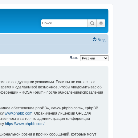
Поиск
Расширенный по
Вход
Язык:
асие со следующими условиями. Если вы не согласны с
 время и сделаем всё возможное, чтобы уведомить вас об
 конференции «ROSA Forum» после обновления/исправления
ммное обеспечение phpBB», «www.phpbb.com», «phpBB
есу
www.phpbb.com
. Ограничения лицензии GPL для
ственности за то, что администрация конференций
есу
https://www.phpbb.com/
.
циональной розни и прочих сообщений, которые могут