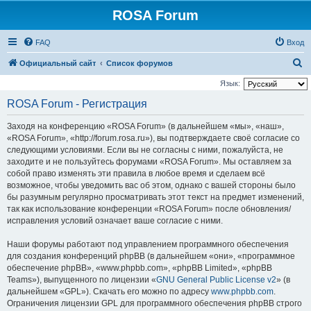
ROSA Forum
FAQ
Вход
П
Официальный сайт
Список форумов
о
Язык:
и
ROSA Forum - Регистрация
с
Заходя на конференцию «ROSA Forum» (в дальнейшем «мы», «наш»,
к
«ROSA Forum», «http://forum.rosa.ru»), вы подтверждаете своё согласие со
следующими условиями. Если вы не согласны с ними, пожалуйста, не
заходите и не пользуйтесь форумами «ROSA Forum». Мы оставляем за
собой право изменять эти правила в любое время и сделаем всё
возможное, чтобы уведомить вас об этом, однако с вашей стороны было
бы разумным регулярно просматривать этот текст на предмет изменений,
так как использование конференции «ROSA Forum» после обновления/
исправления условий означает ваше согласие с ними.
Наши форумы работают под управлением программного обеспечения
для создания конференций phpBB (в дальнейшем «они», «программное
обеспечение phpBB», «www.phpbb.com», «phpBB Limited», «phpBB
Teams»), выпущенного по лицензии «
GNU General Public License v2
» (в
дальнейшем «GPL»). Скачать его можно по адресу
www.phpbb.com
.
Ограничения лицензии GPL для программного обеспечения phpBB строго