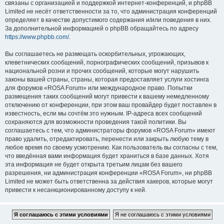
связаны с организацией и поддержкой интернет-конференций, и phpBB
Limited не несёт ответственности за то, что администрация конференций
определяет в качестве допустимого содержания и/или поведения в них.
За дополнительной информацией о phpBB обращайтесь по адресу
https://www.phpbb.com/
.
Вы соглашаетесь не размещать оскорбительных, угрожающих,
клеветнических сообщений, порнографических сообщений, призывов к
национальной розни и прочих сообщений, которые могут нарушить
законы вашей страны, страны, которая предоставляет услуги хостинга
для форумов «ROSA Forum» или международное право. Попытки
размещения таких сообщений могут привести к вашему немедленному
отключению от конференции, при этом ваш провайдер будет поставлен в
известность, если мы сочтём это нужным. IP-адреса всех сообщений
сохраняются для возможности проведения такой политики. Вы
соглашаетесь с тем, что администраторы форумов «ROSA Forum» имеют
право удалить, отредактировать, перенести или закрыть любую тему в
любое время по своему усмотрению. Как пользователь вы согласны с тем,
что введённая вами информация будет храниться в базе данных. Хотя
эта информация не будет открыта третьим лицам без вашего
разрешения, ни администрация конференции «ROSA Forum», ни phpBB
Limited не может быть ответственна за действия хакеров, которые могут
привести к несанкционированному доступу к ней.