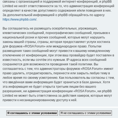
связаны с организацией и поддержкой интернет-конференций, и phpBB
Limited не несёт ответственности за то, что администрация конференций
определяет в качестве допустимого содержания и/или поведения в них.
За дополнительной информацией о phpBB обращайтесь по адресу
https://www.phpbb.com/
.
Вы соглашаетесь не размещать оскорбительных, угрожающих,
клеветнических сообщений, порнографических сообщений, призывов к
национальной розни и прочих сообщений, которые могут нарушить
законы вашей страны, страны, которая предоставляет услуги хостинга
для форумов «ROSA Forum» или международное право. Попытки
размещения таких сообщений могут привести к вашему немедленному
отключению от конференции, при этом ваш провайдер будет поставлен в
известность, если мы сочтём это нужным. IP-адреса всех сообщений
сохраняются для возможности проведения такой политики. Вы
соглашаетесь с тем, что администраторы форумов «ROSA Forum» имеют
право удалить, отредактировать, перенести или закрыть любую тему в
любое время по своему усмотрению. Как пользователь вы согласны с тем,
что введённая вами информация будет храниться в базе данных. Хотя
эта информация не будет открыта третьим лицам без вашего
разрешения, ни администрация конференции «ROSA Forum», ни phpBB
Limited не может быть ответственна за действия хакеров, которые могут
привести к несанкционированному доступу к ней.