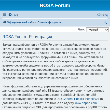
ROSA Forum
FAQ
Вход
П
Официальный сайт
Список форумов
о
Язык:
и
ROSA Forum - Регистрация
с
Заходя на конференцию «ROSA Forum» (в дальнейшем «мы», «наш»,
к
«ROSA Forum», «http://forum.rosa.ru»), вы подтверждаете своё согласие со
следующими условиями. Если вы не согласны с ними, пожалуйста, не
заходите и не пользуйтесь форумами «ROSA Forum». Мы оставляем за
собой право изменять эти правила в любое время и сделаем всё
возможное, чтобы уведомить вас об этом, однако с вашей стороны было
бы разумным регулярно просматривать этот текст на предмет изменений,
так как использование конференции «ROSA Forum» после обновления/
исправления условий означает ваше согласие с ними.
Наши форумы работают под управлением программного обеспечения
для создания конференций phpBB (в дальнейшем «они», «программное
обеспечение phpBB», «www.phpbb.com», «phpBB Limited», «phpBB
Teams»), выпущенного по лицензии «
GNU General Public License v2
» (в
дальнейшем «GPL»). Скачать его можно по адресу
www.phpbb.com
.
Ограничения лицензии GPL для программного обеспечения phpBB строго