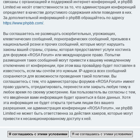
связаны с организацией и поддержкой интернет-конференций, и phpBB
Limited не несёт ответственности за то, что администрация конференций
определяет в качестве допустимого содержания и/или поведения в них.
За дополнительной информацией о phpBB обращайтесь по адресу
https://www.phpbb.com/
.
Вы соглашаетесь не размещать оскорбительных, угрожающих,
клеветнических сообщений, порнографических сообщений, призывов к
национальной розни и прочих сообщений, которые могут нарушить
законы вашей страны, страны, которая предоставляет услуги хостинга
для форумов «ROSA Forum» или международное право. Попытки
размещения таких сообщений могут привести к вашему немедленному
отключению от конференции, при этом ваш провайдер будет поставлен в
известность, если мы сочтём это нужным. IP-адреса всех сообщений
сохраняются для возможности проведения такой политики. Вы
соглашаетесь с тем, что администраторы форумов «ROSA Forum» имеют
право удалить, отредактировать, перенести или закрыть любую тему в
любое время по своему усмотрению. Как пользователь вы согласны с тем,
что введённая вами информация будет храниться в базе данных. Хотя
эта информация не будет открыта третьим лицам без вашего
разрешения, ни администрация конференции «ROSA Forum», ни phpBB
Limited не может быть ответственна за действия хакеров, которые могут
привести к несанкционированному доступу к ней.