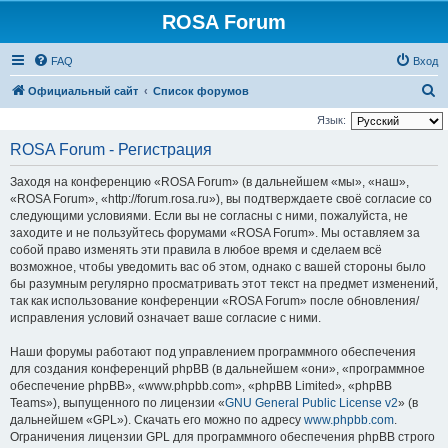
ROSA Forum
FAQ
Вход
П
Официальный сайт
Список форумов
о
Язык:
и
ROSA Forum - Регистрация
с
Заходя на конференцию «ROSA Forum» (в дальнейшем «мы», «наш»,
к
«ROSA Forum», «http://forum.rosa.ru»), вы подтверждаете своё согласие со
следующими условиями. Если вы не согласны с ними, пожалуйста, не
заходите и не пользуйтесь форумами «ROSA Forum». Мы оставляем за
собой право изменять эти правила в любое время и сделаем всё
возможное, чтобы уведомить вас об этом, однако с вашей стороны было
бы разумным регулярно просматривать этот текст на предмет изменений,
так как использование конференции «ROSA Forum» после обновления/
исправления условий означает ваше согласие с ними.
Наши форумы работают под управлением программного обеспечения
для создания конференций phpBB (в дальнейшем «они», «программное
обеспечение phpBB», «www.phpbb.com», «phpBB Limited», «phpBB
Teams»), выпущенного по лицензии «
GNU General Public License v2
» (в
дальнейшем «GPL»). Скачать его можно по адресу
www.phpbb.com
.
Ограничения лицензии GPL для программного обеспечения phpBB строго