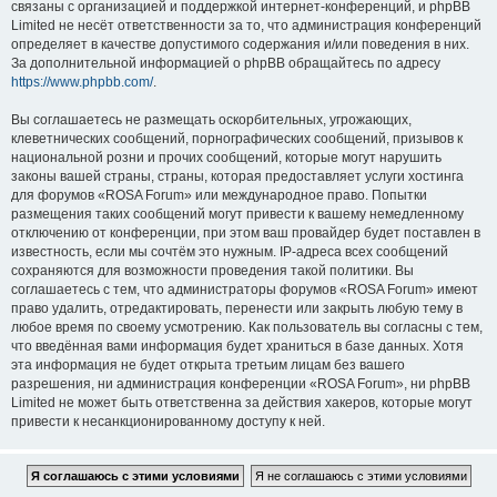
связаны с организацией и поддержкой интернет-конференций, и phpBB
Limited не несёт ответственности за то, что администрация конференций
определяет в качестве допустимого содержания и/или поведения в них.
За дополнительной информацией о phpBB обращайтесь по адресу
https://www.phpbb.com/
.
Вы соглашаетесь не размещать оскорбительных, угрожающих,
клеветнических сообщений, порнографических сообщений, призывов к
национальной розни и прочих сообщений, которые могут нарушить
законы вашей страны, страны, которая предоставляет услуги хостинга
для форумов «ROSA Forum» или международное право. Попытки
размещения таких сообщений могут привести к вашему немедленному
отключению от конференции, при этом ваш провайдер будет поставлен в
известность, если мы сочтём это нужным. IP-адреса всех сообщений
сохраняются для возможности проведения такой политики. Вы
соглашаетесь с тем, что администраторы форумов «ROSA Forum» имеют
право удалить, отредактировать, перенести или закрыть любую тему в
любое время по своему усмотрению. Как пользователь вы согласны с тем,
что введённая вами информация будет храниться в базе данных. Хотя
эта информация не будет открыта третьим лицам без вашего
разрешения, ни администрация конференции «ROSA Forum», ни phpBB
Limited не может быть ответственна за действия хакеров, которые могут
привести к несанкционированному доступу к ней.