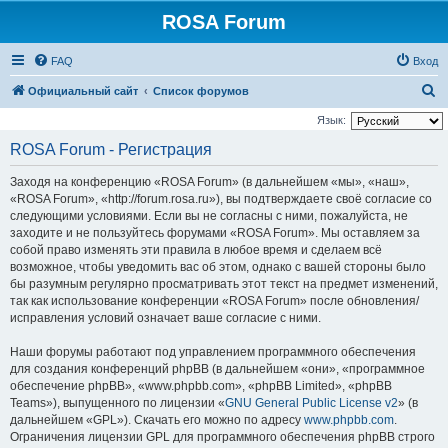
ROSA Forum
FAQ
Вход
П
Официальный сайт
Список форумов
о
Язык:
и
ROSA Forum - Регистрация
с
Заходя на конференцию «ROSA Forum» (в дальнейшем «мы», «наш»,
к
«ROSA Forum», «http://forum.rosa.ru»), вы подтверждаете своё согласие со
следующими условиями. Если вы не согласны с ними, пожалуйста, не
заходите и не пользуйтесь форумами «ROSA Forum». Мы оставляем за
собой право изменять эти правила в любое время и сделаем всё
возможное, чтобы уведомить вас об этом, однако с вашей стороны было
бы разумным регулярно просматривать этот текст на предмет изменений,
так как использование конференции «ROSA Forum» после обновления/
исправления условий означает ваше согласие с ними.
Наши форумы работают под управлением программного обеспечения
для создания конференций phpBB (в дальнейшем «они», «программное
обеспечение phpBB», «www.phpbb.com», «phpBB Limited», «phpBB
Teams»), выпущенного по лицензии «
GNU General Public License v2
» (в
дальнейшем «GPL»). Скачать его можно по адресу
www.phpbb.com
.
Ограничения лицензии GPL для программного обеспечения phpBB строго