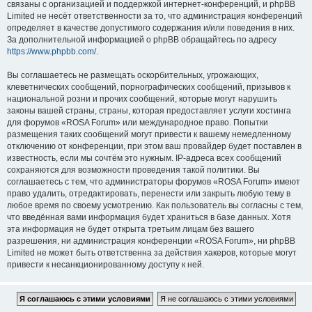
связаны с организацией и поддержкой интернет-конференций, и phpBB
Limited не несёт ответственности за то, что администрация конференций
определяет в качестве допустимого содержания и/или поведения в них.
За дополнительной информацией о phpBB обращайтесь по адресу
https://www.phpbb.com/
.
Вы соглашаетесь не размещать оскорбительных, угрожающих,
клеветнических сообщений, порнографических сообщений, призывов к
национальной розни и прочих сообщений, которые могут нарушить
законы вашей страны, страны, которая предоставляет услуги хостинга
для форумов «ROSA Forum» или международное право. Попытки
размещения таких сообщений могут привести к вашему немедленному
отключению от конференции, при этом ваш провайдер будет поставлен в
известность, если мы сочтём это нужным. IP-адреса всех сообщений
сохраняются для возможности проведения такой политики. Вы
соглашаетесь с тем, что администраторы форумов «ROSA Forum» имеют
право удалить, отредактировать, перенести или закрыть любую тему в
любое время по своему усмотрению. Как пользователь вы согласны с тем,
что введённая вами информация будет храниться в базе данных. Хотя
эта информация не будет открыта третьим лицам без вашего
разрешения, ни администрация конференции «ROSA Forum», ни phpBB
Limited не может быть ответственна за действия хакеров, которые могут
привести к несанкционированному доступу к ней.