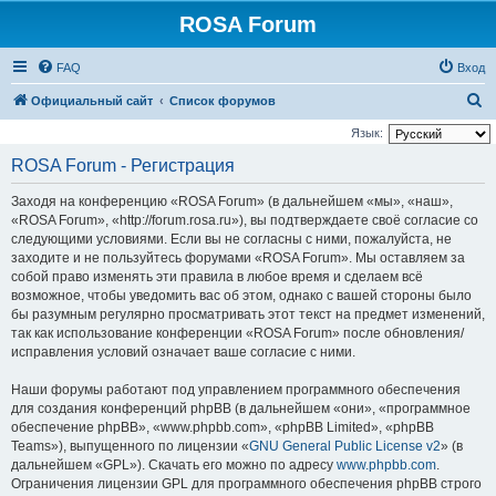
ROSA Forum
FAQ
Вход
П
Официальный сайт
Список форумов
о
Язык:
и
ROSA Forum - Регистрация
с
Заходя на конференцию «ROSA Forum» (в дальнейшем «мы», «наш»,
к
«ROSA Forum», «http://forum.rosa.ru»), вы подтверждаете своё согласие со
следующими условиями. Если вы не согласны с ними, пожалуйста, не
заходите и не пользуйтесь форумами «ROSA Forum». Мы оставляем за
собой право изменять эти правила в любое время и сделаем всё
возможное, чтобы уведомить вас об этом, однако с вашей стороны было
бы разумным регулярно просматривать этот текст на предмет изменений,
так как использование конференции «ROSA Forum» после обновления/
исправления условий означает ваше согласие с ними.
Наши форумы работают под управлением программного обеспечения
для создания конференций phpBB (в дальнейшем «они», «программное
обеспечение phpBB», «www.phpbb.com», «phpBB Limited», «phpBB
Teams»), выпущенного по лицензии «
GNU General Public License v2
» (в
дальнейшем «GPL»). Скачать его можно по адресу
www.phpbb.com
.
Ограничения лицензии GPL для программного обеспечения phpBB строго