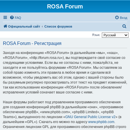
ROSA Forum
FAQ
Вход
П
Официальный сайт
Список форумов
о
Язык:
и
ROSA Forum - Регистрация
с
Заходя на конференцию «ROSA Forum» (в дальнейшем «мы», «наш»,
к
«ROSA Forum», «http://forum.rosa.ru»), вы подтверждаете своё согласие со
следующими условиями. Если вы не согласны с ними, пожалуйста, не
заходите и не пользуйтесь форумами «ROSA Forum». Мы оставляем за
собой право изменять эти правила в любое время и сделаем всё
возможное, чтобы уведомить вас об этом, однако с вашей стороны было
бы разумным регулярно просматривать этот текст на предмет изменений,
так как использование конференции «ROSA Forum» после обновления/
исправления условий означает ваше согласие с ними.
Наши форумы работают под управлением программного обеспечения
для создания конференций phpBB (в дальнейшем «они», «программное
обеспечение phpBB», «www.phpbb.com», «phpBB Limited», «phpBB
Teams»), выпущенного по лицензии «
GNU General Public License v2
» (в
дальнейшем «GPL»). Скачать его можно по адресу
www.phpbb.com
.
Ограничения лицензии GPL для программного обеспечения phpBB строго