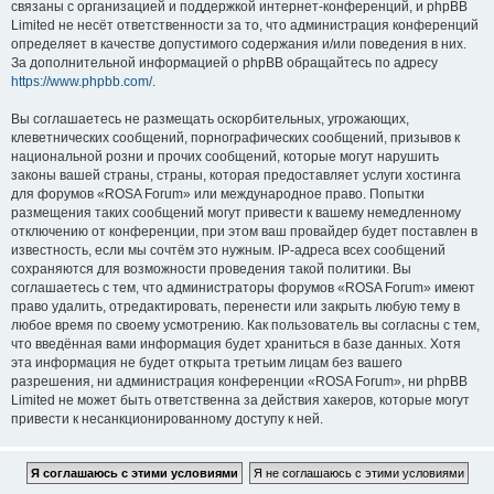
связаны с организацией и поддержкой интернет-конференций, и phpBB
Limited не несёт ответственности за то, что администрация конференций
определяет в качестве допустимого содержания и/или поведения в них.
За дополнительной информацией о phpBB обращайтесь по адресу
https://www.phpbb.com/
.
Вы соглашаетесь не размещать оскорбительных, угрожающих,
клеветнических сообщений, порнографических сообщений, призывов к
национальной розни и прочих сообщений, которые могут нарушить
законы вашей страны, страны, которая предоставляет услуги хостинга
для форумов «ROSA Forum» или международное право. Попытки
размещения таких сообщений могут привести к вашему немедленному
отключению от конференции, при этом ваш провайдер будет поставлен в
известность, если мы сочтём это нужным. IP-адреса всех сообщений
сохраняются для возможности проведения такой политики. Вы
соглашаетесь с тем, что администраторы форумов «ROSA Forum» имеют
право удалить, отредактировать, перенести или закрыть любую тему в
любое время по своему усмотрению. Как пользователь вы согласны с тем,
что введённая вами информация будет храниться в базе данных. Хотя
эта информация не будет открыта третьим лицам без вашего
разрешения, ни администрация конференции «ROSA Forum», ни phpBB
Limited не может быть ответственна за действия хакеров, которые могут
привести к несанкционированному доступу к ней.